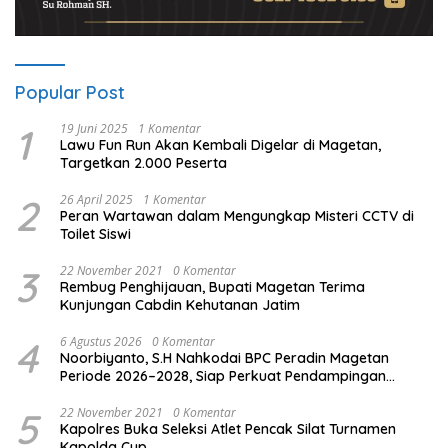
Popular Post
1
19 Juni 2025
1 Komentar
Lawu Fun Run Akan Kembali Digelar di Magetan,
Targetkan 2.000 Peserta
2
26 April 2025
1 Komentar
Peran Wartawan dalam Mengungkap Misteri CCTV di
Toilet Siswi
3
22 November 2021
0 Komentar
Rembug Penghijauan, Bupati Magetan Terima
Kunjungan Cabdin Kehutanan Jatim
4
6 Agustus 2026
0 Komentar
Noorbiyanto, S.H Nahkodai BPC Peradin Magetan
Periode 2026–2028, Siap Perkuat Pendampingan
Hukum
5
22 November 2021
0 Komentar
Kapolres Buka Seleksi Atlet Pencak Silat Turnamen
Kapolda Cup