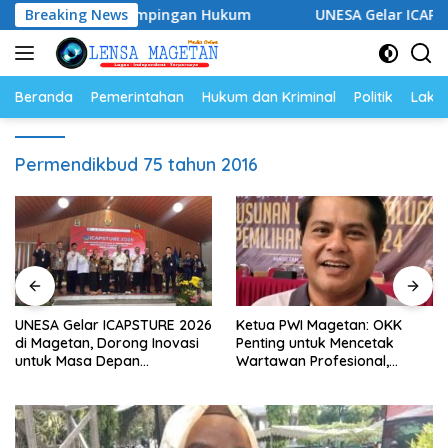
Langsung
erkuat Pendampingan Hukum
Breaking News
UNESA Gelar ICAPSTURE 202
ke
konten
Beranda
Pemerintahan
Hukum dan Kriminal
Politik
Lakal
Permendikbud 75 tahun 2016
UNESA Gelar ICAPSTURE 2026
Ketua PWI Magetan: OKK
di Magetan, Dorong Inovasi
Penting untuk Mencetak
untuk Masa Depan
Wartawan Profesional,
Berkelanjutan
Berintegritas dan Terpercaya