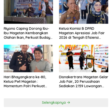
Riyono Caping Dorong Ibu-
Ketua Komisi B DPRD
Ibu Magetan Kembangkan
Magetan Apresiasi Job Fair
Olahan Ikan, Perkuat Budaya
2026 di Tengah Efisiensi
Gemar Makan Ikan
Anggaran
Hari Bhayangkara ke-80,
Disnakertrans Magetan Gelar
Ketua PWI Magetan :
Job Fair, 20 Perusahaan
Momentum Polri Perkuat
Sediakan 2.159 Lowongan
Kepercayaan Publik
Kerja
Selengkapnya