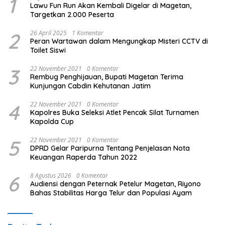
1
Lawu Fun Run Akan Kembali Digelar di Magetan,
Targetkan 2.000 Peserta
2
26 April 2025
1 Komentar
Peran Wartawan dalam Mengungkap Misteri CCTV di
Toilet Siswi
3
22 November 2021
0 Komentar
Rembug Penghijauan, Bupati Magetan Terima
Kunjungan Cabdin Kehutanan Jatim
4
22 November 2021
0 Komentar
Kapolres Buka Seleksi Atlet Pencak Silat Turnamen
Kapolda Cup
5
22 November 2021
0 Komentar
DPRD Gelar Paripurna Tentang Penjelasan Nota
Keuangan Raperda Tahun 2022
6
8 Agustus 2026
0 Komentar
Audiensi dengan Peternak Petelur Magetan, Riyono
Bahas Stabilitas Harga Telur dan Populasi Ayam