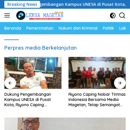
Langsung
ukung Pengembangan Kampus UNESA di Pusat Kota, Riyono Ca
Breaking News
ke
konten
Beranda
Pemerintahan
Hukum dan Kriminal
Politik
Lakal
Perpres media Berkelanjutan
Dukung Pengembangan
Riyono Caping Nobar Timnas
Kampus UNESA di Pusat
Indonesia Bersama Media
Kota, Riyono Caping:
Magetan, Tetap Semangat
Tingkatkan SDM dan
Meski Garuda Gagal Lolos
Gerakkan Ekonomi Magetan