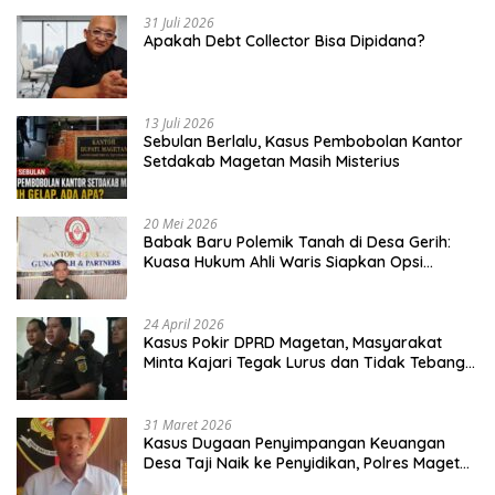
31 Juli 2026
Apakah Debt Collector Bisa Dipidana?
13 Juli 2026
Sebulan Berlalu, Kasus Pembobolan Kantor
Setdakab Magetan Masih Misterius
20 Mei 2026
Babak Baru Polemik Tanah di Desa Gerih:
Kuasa Hukum Ahli Waris Siapkan Opsi
Gugatan dan Audiensi ke Bupati
24 April 2026
Kasus Pokir DPRD Magetan, Masyarakat
Minta Kajari Tegak Lurus dan Tidak Tebang
Pilih
31 Maret 2026
Kasus Dugaan Penyimpangan Keuangan
Desa Taji Naik ke Penyidikan, Polres Magetan
Mulai Hitung Kerugian Negara