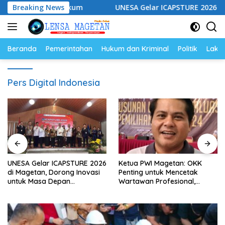
Langsung
ampingan Hukum
Breaking News
UNESA Gelar ICAPSTURE 2026 di Mageta
ke
konten
Beranda
Pemerintahan
Hukum dan Kriminal
Politik
Lakal
Pers Digital Indonesia
UNESA Gelar ICAPSTURE 2026
Ketua PWI Magetan: OKK
di Magetan, Dorong Inovasi
Penting untuk Mencetak
untuk Masa Depan
Wartawan Profesional,
Berkelanjutan
Berintegritas dan Terpercaya