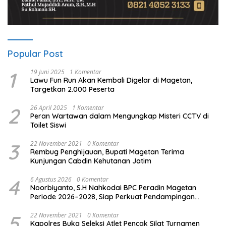
Popular Post
1
19 Juni 2025
1 Komentar
Lawu Fun Run Akan Kembali Digelar di Magetan,
Targetkan 2.000 Peserta
2
26 April 2025
1 Komentar
Peran Wartawan dalam Mengungkap Misteri CCTV di
Toilet Siswi
3
22 November 2021
0 Komentar
Rembug Penghijauan, Bupati Magetan Terima
Kunjungan Cabdin Kehutanan Jatim
4
6 Agustus 2026
0 Komentar
Noorbiyanto, S.H Nahkodai BPC Peradin Magetan
Periode 2026–2028, Siap Perkuat Pendampingan
Hukum
5
22 November 2021
0 Komentar
Kapolres Buka Seleksi Atlet Pencak Silat Turnamen