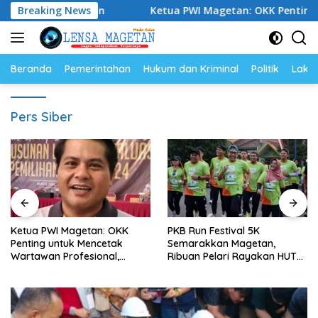
Langsung
erkelanjutan
Breaking News
Ketua PWI Magetan: OKK Penting untuk Me
ke
konten
Beranda
Pemerintahan
Hukum dan Kriminal
Politik
Lakal
Pers Siber
PKB Run Festival 5K
Persani Magetan Satukan
Semarakkan Magetan,
Seluruh Sanggar Lewat
Ribuan Pelari Rayakan HUT
Senam Bersama, Suhardi: Ini
ke-28 PKB
Wujud Solidaritas