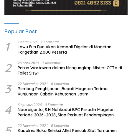
Popular Post
1
19 Juni 2025
1 Komentar
Lawu Fun Run Akan Kembali Digelar di Magetan,
Targetkan 2.000 Peserta
2
26 April 2025
1 Komentar
Peran Wartawan dalam Mengungkap Misteri CCTV di
Toilet Siswi
3
22 November 2021
0 Komentar
Rembug Penghijauan, Bupati Magetan Terima
Kunjungan Cabdin Kehutanan Jatim
4
6 Agustus 2026
0 Komentar
Noorbiyanto, S.H Nahkodai BPC Peradin Magetan
Periode 2026–2028, Siap Perkuat Pendampingan
Hukum
5
22 November 2021
0 Komentar
Kapolres Buka Seleksi Atlet Pencak Silat Turnamen