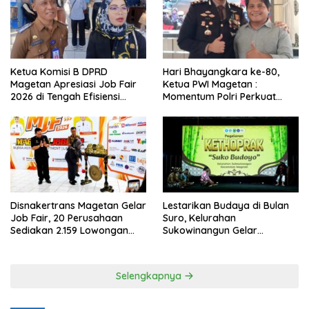
Ketua Komisi B DPRD
Hari Bhayangkara ke-80,
Magetan Apresiasi Job Fair
Ketua PWI Magetan :
2026 di Tengah Efisiensi
Momentum Polri Perkuat
Anggaran
Kepercayaan Publik
Disnakertrans Magetan Gelar
Lestarikan Budaya di Bulan
Job Fair, 20 Perusahaan
Suro, Kelurahan
Sediakan 2.159 Lowongan
Sukowinangun Gelar
Kerja
Ketoprak Suko Budoyo
Selengkapnya