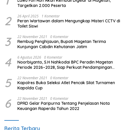
1
Lawu Fun Run Akan Kembali Digelar di Magetan,
Targetkan 2.000 Peserta
2
26 April 2025
1 Komentar
Peran Wartawan dalam Mengungkap Misteri CCTV di
Toilet Siswi
3
22 November 2021
0 Komentar
Rembug Penghijauan, Bupati Magetan Terima
Kunjungan Cabdin Kehutanan Jatim
4
6 Agustus 2026
0 Komentar
Noorbiyanto, S.H Nahkodai BPC Peradin Magetan
Periode 2026–2028, Siap Perkuat Pendampingan
Hukum
5
22 November 2021
0 Komentar
Kapolres Buka Seleksi Atlet Pencak Silat Turnamen
Kapolda Cup
6
22 November 2021
0 Komentar
DPRD Gelar Paripurna Tentang Penjelasan Nota
Keuangan Raperda Tahun 2022
Berita Terbaru