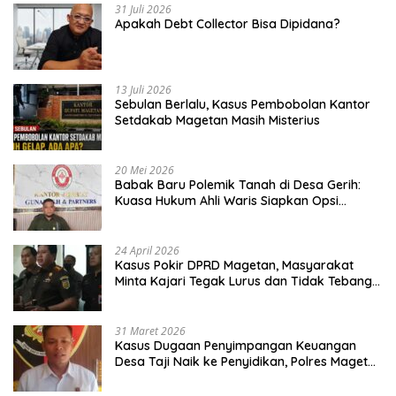
31 Juli 2026
Apakah Debt Collector Bisa Dipidana?
13 Juli 2026
Sebulan Berlalu, Kasus Pembobolan Kantor
Setdakab Magetan Masih Misterius
20 Mei 2026
Babak Baru Polemik Tanah di Desa Gerih:
Kuasa Hukum Ahli Waris Siapkan Opsi
Gugatan dan Audiensi ke Bupati
24 April 2026
Kasus Pokir DPRD Magetan, Masyarakat
Minta Kajari Tegak Lurus dan Tidak Tebang
Pilih
31 Maret 2026
Kasus Dugaan Penyimpangan Keuangan
Desa Taji Naik ke Penyidikan, Polres Magetan
Mulai Hitung Kerugian Negara