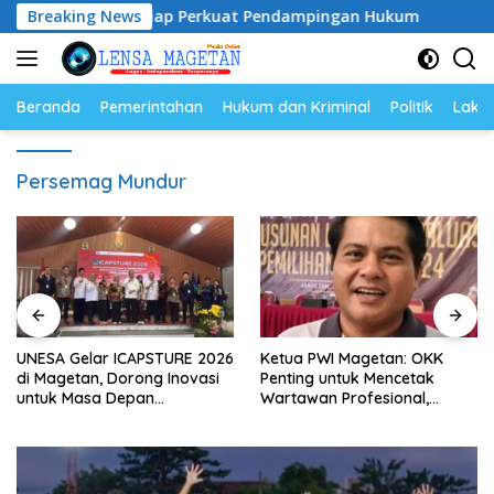
Langsung
2026–2028, Siap Perkuat Pendampingan Hukum
Breaking News
UNESA Ge
ke
konten
Beranda
Pemerintahan
Hukum dan Kriminal
Politik
Lakal
Persemag Mundur
UNESA Gelar ICAPSTURE 2026
Ketua PWI Magetan: OKK
di Magetan, Dorong Inovasi
Penting untuk Mencetak
untuk Masa Depan
Wartawan Profesional,
Berkelanjutan
Berintegritas dan Terpercaya