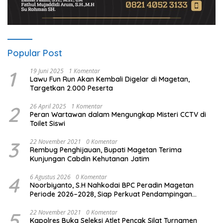
Popular Post
1
19 Juni 2025
1 Komentar
Lawu Fun Run Akan Kembali Digelar di Magetan,
Targetkan 2.000 Peserta
2
26 April 2025
1 Komentar
Peran Wartawan dalam Mengungkap Misteri CCTV di
Toilet Siswi
3
22 November 2021
0 Komentar
Rembug Penghijauan, Bupati Magetan Terima
Kunjungan Cabdin Kehutanan Jatim
4
6 Agustus 2026
0 Komentar
Noorbiyanto, S.H Nahkodai BPC Peradin Magetan
Periode 2026–2028, Siap Perkuat Pendampingan
Hukum
5
22 November 2021
0 Komentar
Kapolres Buka Seleksi Atlet Pencak Silat Turnamen