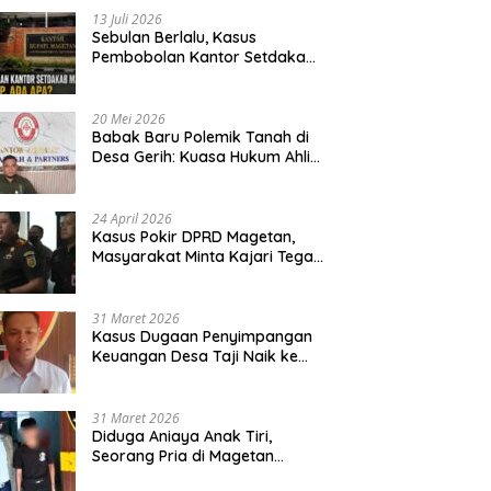
13 Juli 2026
Sebulan Berlalu, Kasus
Pembobolan Kantor Setdakab
Magetan Masih Misterius
20 Mei 2026
Babak Baru Polemik Tanah di
Desa Gerih: Kuasa Hukum Ahli
Waris Siapkan Opsi Gugatan
dan Audiensi ke Bupati
24 April 2026
Kasus Pokir DPRD Magetan,
Masyarakat Minta Kajari Tegak
Lurus dan Tidak Tebang Pilih
31 Maret 2026
Kasus Dugaan Penyimpangan
Keuangan Desa Taji Naik ke
Penyidikan, Polres Magetan
Mulai Hitung Kerugian Negara
31 Maret 2026
Diduga Aniaya Anak Tiri,
Seorang Pria di Magetan
Dilaporkan ke Polisi