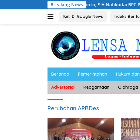
Langsung
Noorbiyanto, S.H Nahkodai BPC Peradin Magetan
Breaking News
ke
konten
Ikuti Di Google News
Indeks Berita
Beranda
Pemerintahan
Hukum dan 
Advertorial
Keagamaan
Olahraga
Perubahan APBDes