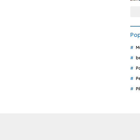
Pop
M
b
P
P
P