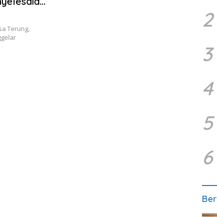
yelesaian
2
a Terung,
gelar
3
4
5
6
Ber