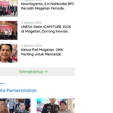
Noorbiyanto, S.H Nahkodai BPC
Peradin Magetan Periode
2026–2028, Siap Perkuat
Pendampingan Hukum
6 Agustus 2026
UNESA Gelar ICAPSTURE 2026
di Magetan, Dorong Inovasi
untuk Masa Depan
Berkelanjutan
4 Agustus 2026
Ketua PWI Magetan: OKK
Penting untuk Mencetak
Wartawan Profesional,
Berintegritas dan Terpercaya
Selengkapnya
ita Pemerintahan