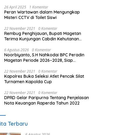
26 April 2025
1 Komentar
Peran Wartawan dalam Mengungkap
Misteri CCTV di Toilet Siswi
22 November 2021
0 Komentar
Rembug Penghijauan, Bupati Magetan
Terima Kunjungan Cabdin Kehutanan
Jatim
6 Agustus 2026
0 Komentar
Noorbiyanto, S.H Nahkodai BPC Peradin
Magetan Periode 2026–2028, Siap
Perkuat Pendampingan Hukum
22 November 2021
0 Komentar
Kapolres Buka Seleksi Atlet Pencak Silat
Turnamen Kapolda Cup
22 November 2021
0 Komentar
DPRD Gelar Paripurna Tentang Penjelasan
Nota Keuangan Raperda Tahun 2022
ita Terbaru
6 Agustus 2026