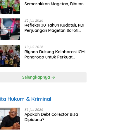
Semarakkan Magetan, Ribuan
Pelari Rayakan HUT ke-28 PKB
26 Juli 2026
Refleksi 30 Tahun Kudatuli, PDI
Perjuangan Magetan Soroti
Ancaman Demokrasi dan
Tuntut Keadilan Korban
19 Juli 2026
Riyono Dukung Kolaborasi ICMI
Ponorogo untuk Perkuat
Ekonomi Kerakyatan dan
UMKM
Selengkapnya
ita Hukum & Kriminal
31 Juli 2026
Apakah Debt Collector Bisa
Dipidana?