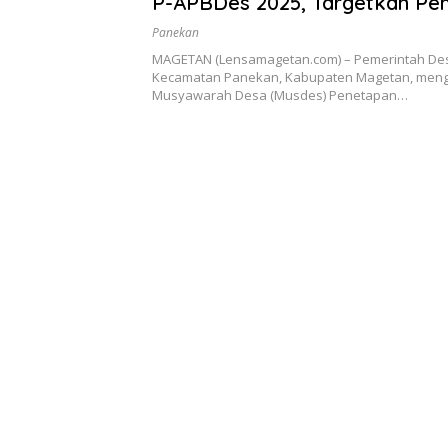
P-APBDes 2025, Targetkan Pen
Program Akhir Tahun
Panekan
MAGETAN (Lensamagetan.com) – Pemerintah Des
Kecamatan Panekan, Kabupaten Magetan, meng
Musyawarah Desa (Musdes) Penetapan…