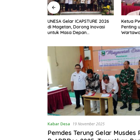
, S.H Nahkodai BPC
UNESA Gelar ICAPSTURE 2026
Ketua P
etan Periode
di Magetan, Dorong Inovasi
Penting 
Siap Perkuat
untuk Masa Depan
Wartawan
gan Hukum
Berkelanjutan
Berinteg
Kabar Desa
19 November 2025
Pemdes Terung Gelar Musdes 