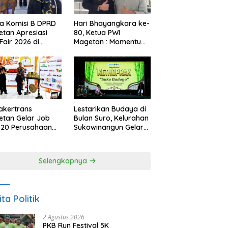
a Komisi B DPRD
Hari Bhayangkara ke-
tan Apresiasi
80, Ketua PWI
Fair 2026 di
Magetan : Momentum
ah Efisiensi
Polri Perkuat
garan
Kepercayaan Publik
akertrans
Lestarikan Budaya di
tan Gelar Job
Bulan Suro, Kelurahan
, 20 Perusahaan
Sukowinangun Gelar
akan 2.159
Ketoprak Suko
ongan Kerja
Budoyo
Selengkapnya
ita Politik
2 Agustus 2026
PKB Run Festival 5K