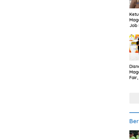
Ketu
Mage
Job 
Teng
Ang
Disn
Mage
Fair
Sedi
Low
Ber