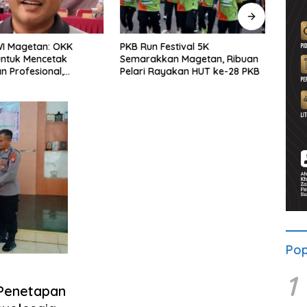
WI Magetan: OKK
PKB Run Festival 5K
Pers
untuk Mencetak
Semarakkan Magetan, Ribuan
Selu
 Profesional,
Pelari Rayakan HUT ke-28 PKB
Bersa
ritas dan Terpercaya
Solid
Pop
1
Penetapan