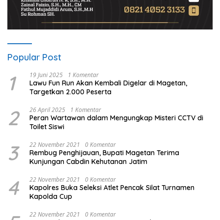
Popular Post
1
19 Juni 2025
1 Komentar
Lawu Fun Run Akan Kembali Digelar di Magetan,
Targetkan 2.000 Peserta
2
26 April 2025
1 Komentar
Peran Wartawan dalam Mengungkap Misteri CCTV di
Toilet Siswi
3
22 November 2021
0 Komentar
Rembug Penghijauan, Bupati Magetan Terima
Kunjungan Cabdin Kehutanan Jatim
4
22 November 2021
0 Komentar
Kapolres Buka Seleksi Atlet Pencak Silat Turnamen
Kapolda Cup
22 November 2021
0 Komentar