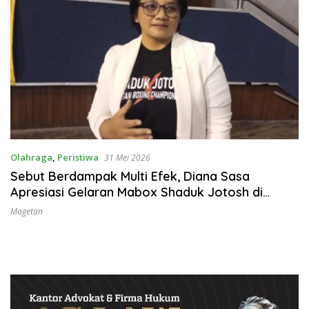
Olahraga
,
Peristiwa
31 Mei 2026
Sebut Berdampak Multi Efek, Diana Sasa
Apresiasi Gelaran Mabox Shaduk Jotosh di
Magetan
Magetan