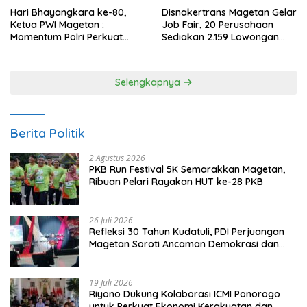
Hari Bhayangkara ke-80,
Disnakertrans Magetan Gelar
Ketua PWI Magetan :
Job Fair, 20 Perusahaan
Momentum Polri Perkuat
Sediakan 2.159 Lowongan
Kepercayaan Publik
Kerja
Selengkapnya
Berita Politik
2 Agustus 2026
PKB Run Festival 5K Semarakkan Magetan,
Ribuan Pelari Rayakan HUT ke-28 PKB
26 Juli 2026
Refleksi 30 Tahun Kudatuli, PDI Perjuangan
Magetan Soroti Ancaman Demokrasi dan
Tuntut Keadilan Korban
19 Juli 2026
Riyono Dukung Kolaborasi ICMI Ponorogo
untuk Perkuat Ekonomi Kerakyatan dan