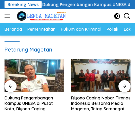
Langsung
am
Breaking News
Dukung Pengembangan Kampus UNESA di Pusat Kota,
ke
konten
Beranda
Pemerintahan
Hukum dan Kriminal
Politik
Lakal
Petarung Magetan
Dukung Pengembangan
Riyono Caping Nobar Timnas
Kampus UNESA di Pusat
Indonesia Bersama Media
Kota, Riyono Caping:
Magetan, Tetap Semangat
Tingkatkan SDM dan
Meski Garuda Gagal Lolos
Gerakkan Ekonomi Magetan