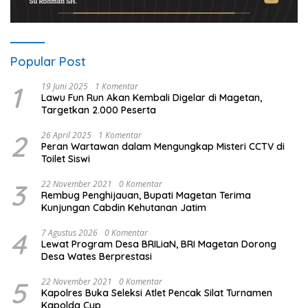
Popular Post
1
19 Juni 2025
1 Komentar
Lawu Fun Run Akan Kembali Digelar di Magetan,
Targetkan 2.000 Peserta
2
26 April 2025
1 Komentar
Peran Wartawan dalam Mengungkap Misteri CCTV di
Toilet Siswi
3
22 November 2021
0 Komentar
Rembug Penghijauan, Bupati Magetan Terima
Kunjungan Cabdin Kehutanan Jatim
4
7 Agustus 2026
0 Komentar
Lewat Program Desa BRILiaN, BRI Magetan Dorong
Desa Wates Berprestasi
5
22 November 2021
0 Komentar
Kapolres Buka Seleksi Atlet Pencak Silat Turnamen
Kapolda Cup