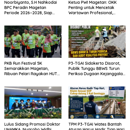
Noorbiyanto, S.H Nahkodai
Ketua PWI Magetan: OKK
BPC Peradin Magetan
Penting untuk Mencetak
Periode 2026–2028, Siap
Wartawan Profesional,
Perkuat Pendampingan
Berintegritas dan Terpercaya
Hukum
PKB Run Festival 5K
P3-TGAI Sidokerto Disorot,
Semarakkan Magetan,
Publik Tunggu BBWS Turun
Ribuan Pelari Rayakan HUT
Periksa Dugaan Kejanggalan
ke-28 PKB
Proyek
Lulus Sidang Promosi Doktor
TPM P3-TGAI Wates Bantah
UHAMKA, Nugroho Widhi
Aturan Harus Hadir Tiap Hari,