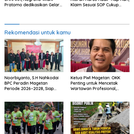
Pratomo dedikasikan Gelar
Klaim Sesuai SOP Cukup
Doktor untuk Keluarga dan
Datang 2 Kali Seminggu
Institusinya
Rekomendasi untuk kamu
Noorbiyanto, S.H Nahkodai
Ketua PWI Magetan: OKK
BPC Peradin Magetan
Penting untuk Mencetak
Periode 2026–2028, Siap
Wartawan Profesional,
Perkuat Pendampingan
Berintegritas dan Terpercaya
Hukum