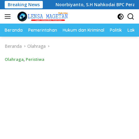
Langsung
si
Breaking News
Noorbiyanto, S.H Nahkodai BPC Peradin Magetan Pe
ke
konten
Beranda
Pemerintahan
Hukum dan Kriminal
Politik
Lakal
Beranda
Olahraga
Olahraga
,
Peristiwa