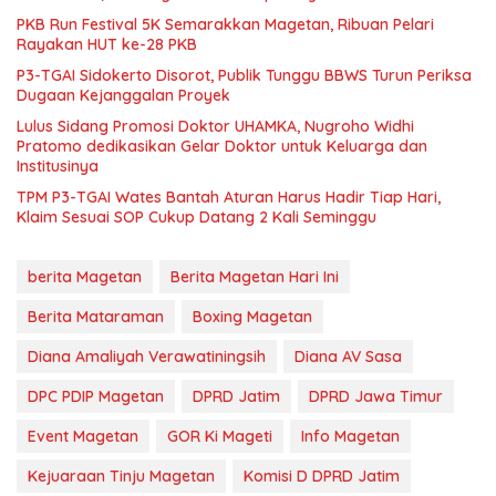
PKB Run Festival 5K Semarakkan Magetan, Ribuan Pelari
Rayakan HUT ke-28 PKB
P3-TGAI Sidokerto Disorot, Publik Tunggu BBWS Turun Periksa
Dugaan Kejanggalan Proyek
Lulus Sidang Promosi Doktor UHAMKA, Nugroho Widhi
Pratomo dedikasikan Gelar Doktor untuk Keluarga dan
Institusinya
TPM P3-TGAI Wates Bantah Aturan Harus Hadir Tiap Hari,
Klaim Sesuai SOP Cukup Datang 2 Kali Seminggu
berita Magetan
Berita Magetan Hari Ini
Berita Mataraman
Boxing Magetan
Diana Amaliyah Verawatiningsih
Diana AV Sasa
DPC PDIP Magetan
DPRD Jatim
DPRD Jawa Timur
Event Magetan
GOR Ki Mageti
Info Magetan
Kejuaraan Tinju Magetan
Komisi D DPRD Jatim