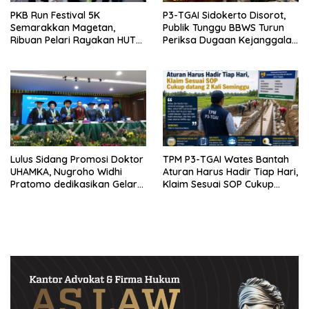
PKB Run Festival 5K
P3-TGAI Sidokerto Disorot,
Semarakkan Magetan,
Publik Tunggu BBWS Turun
Ribuan Pelari Rayakan HUT
Periksa Dugaan Kejanggalan
ke-28 PKB
Proyek
Lulus Sidang Promosi Doktor
TPM P3-TGAI Wates Bantah
UHAMKA, Nugroho Widhi
Aturan Harus Hadir Tiap Hari,
Pratomo dedikasikan Gelar
Klaim Sesuai SOP Cukup
Doktor untuk Keluarga dan
Datang 2 Kali Seminggu
Institusinya