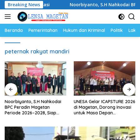
Langsung
s Berprestasi
Breaking News
Noorbiyanto, S.H Nahkodai BPC Peradin
ke
konten
Beranda
Pemerintahan
Hukum dan Kriminal
Politik
Lakal
peternak rakyat mandiri
Noorbiyanto, S.H Nahkodai
UNESA Gelar ICAPSTURE 2026
BPC Peradin Magetan
di Magetan, Dorong Inovasi
Periode 2026–2028, Siap
untuk Masa Depan
Perkuat Pendampingan
Berkelanjutan
Hukum