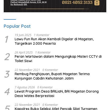
Popular Post
1
19 Juni 2025
1 Komentar
Lawu Fun Run Akan Kembali Digelar di Magetan,
Targetkan 2.000 Peserta
2
26 April 2025
1 Komentar
Peran Wartawan dalam Mengungkap Misteri CCTV di
Toilet Siswi
3
22 November 2021
0 Komentar
Rembug Penghijauan, Bupati Magetan Terima
Kunjungan Cabdin Kehutanan Jatim
4
7 Agustus 2026
0 Komentar
Lewat Program Desa BRILiaN, BRI Magetan Dorong
Desa Wates Berprestasi
5
22 November 2021
0 Komentar
Kapolres Buka Seleksi Atlet Pencak Silat Turnamen