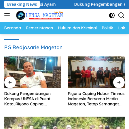
Langsung
r dan Populasi Ayam
Breaking News
Dukung Pengembangan Kampus UNE
ke
konten
Beranda
Pemerintahan
Hukum dan Kriminal
Politik
Lakal
PG Redjosarie Magetan
Dukung Pengembangan
Riyono Caping Nobar Timnas
Kampus UNESA di Pusat
Indonesia Bersama Media
Kota, Riyono Caping:
Magetan, Tetap Semangat
Tingkatkan SDM dan
Meski Garuda Gagal Lolos
Gerakkan Ekonomi Magetan