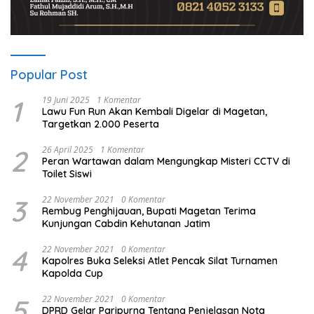
Popular Post
1
19 Juni 2025
1 Komentar
Lawu Fun Run Akan Kembali Digelar di Magetan,
Targetkan 2.000 Peserta
2
26 April 2025
1 Komentar
Peran Wartawan dalam Mengungkap Misteri CCTV di
Toilet Siswi
3
22 November 2021
0 Komentar
Rembug Penghijauan, Bupati Magetan Terima
Kunjungan Cabdin Kehutanan Jatim
4
22 November 2021
0 Komentar
Kapolres Buka Seleksi Atlet Pencak Silat Turnamen
Kapolda Cup
5
22 November 2021
0 Komentar
DPRD Gelar Paripurna Tentang Penjelasan Nota