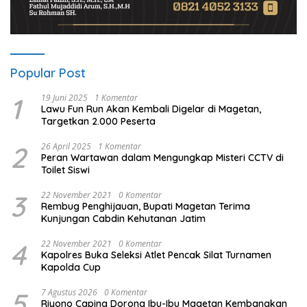
Popular Post
1
19 Juni 2025
1 Komentar
Lawu Fun Run Akan Kembali Digelar di Magetan,
Targetkan 2.000 Peserta
2
26 April 2025
1 Komentar
Peran Wartawan dalam Mengungkap Misteri CCTV di
Toilet Siswi
3
22 November 2021
0 Komentar
Rembug Penghijauan, Bupati Magetan Terima
Kunjungan Cabdin Kehutanan Jatim
4
22 November 2021
0 Komentar
Kapolres Buka Seleksi Atlet Pencak Silat Turnamen
Kapolda Cup
5
7 Agustus 2026
0 Komentar
Riyono Caping Dorong Ibu-Ibu Magetan Kembangkan