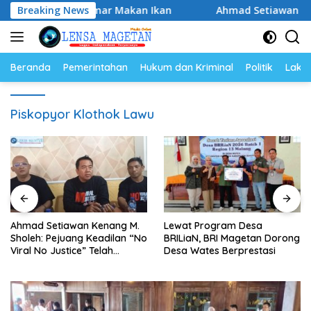
Langsung
 Budaya Gemar Makan Ikan
Breaking News
Ahmad Setiawan Kenang M. S
ke
konten
Beranda
Pemerintahan
Hukum dan Kriminal
Politik
Lakal
Piskopyor Klothok Lawu
Ahmad Setiawan Kenang M.
Lewat Program Desa
Sholeh: Pejuang Keadilan “No
BRILiaN, BRI Magetan Dorong
Viral No Justice” Telah
Desa Wates Berprestasi
Berpulang