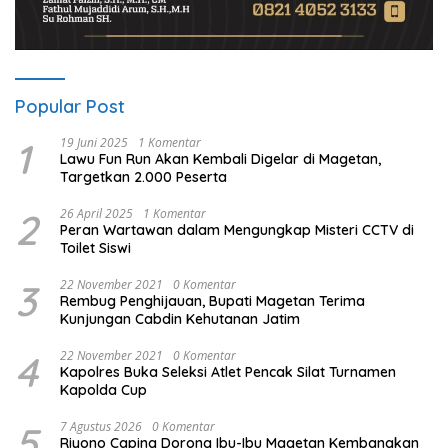
Popular Post
1
19 Juni 2025
1 Komentar
Lawu Fun Run Akan Kembali Digelar di Magetan,
Targetkan 2.000 Peserta
2
26 April 2025
1 Komentar
Peran Wartawan dalam Mengungkap Misteri CCTV di
Toilet Siswi
3
22 November 2021
0 Komentar
Rembug Penghijauan, Bupati Magetan Terima
Kunjungan Cabdin Kehutanan Jatim
4
22 November 2021
0 Komentar
Kapolres Buka Seleksi Atlet Pencak Silat Turnamen
Kapolda Cup
5
7 Agustus 2026
0 Komentar
Riyono Caping Dorong Ibu-Ibu Magetan Kembangkan