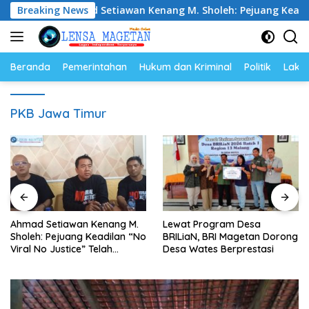
Langsung
Breaking News
Ahmad Setiawan Kenang M. Sholeh: Pejuang Keadilan “No Vi
ke
konten
Beranda
Pemerintahan
Hukum dan Kriminal
Politik
Lakal
PKB Jawa Timur
Lewat Program Desa
Noorbiyanto, S.H Nahkodai
BRILiaN, BRI Magetan Dorong
BPC Peradin Magetan
Desa Wates Berprestasi
Periode 2026–2028, Siap
Perkuat Pendampingan
Hukum