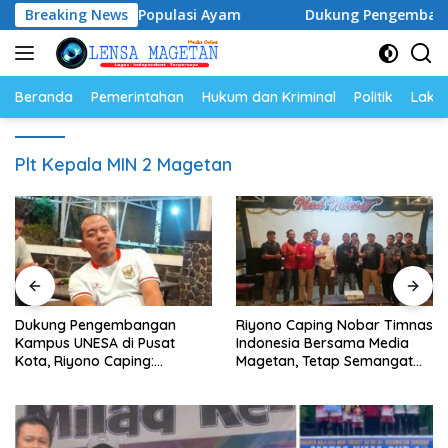
Langsung
 Telur dan Populasi Ayam
Breaking News
Dukung Pengembangan Kampus
ke
konten
Beranda
Pemerintahan
Hukum dan Kriminal
Politik
Lakal
Plt Kepala MIN 2 Magetan
Dukung Pengembangan
Riyono Caping Nobar Timnas
Kampus UNESA di Pusat
Indonesia Bersama Media
Kota, Riyono Caping:
Magetan, Tetap Semangat
Tingkatkan SDM dan
Meski Garuda Gagal Lolos
Gerakkan Ekonomi Magetan