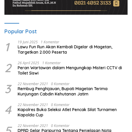
Popular Post
1
19 Juni 2025
1 Komentar
Lawu Fun Run Akan Kembali Digelar di Magetan,
Targetkan 2.000 Peserta
2
26 April 2025
1 Komentar
Peran Wartawan dalam Mengungkap Misteri CCTV di
Toilet Siswi
3
22 November 2021
0 Komentar
Rembug Penghijauan, Bupati Magetan Terima
Kunjungan Cabdin Kehutanan Jatim
4
22 November 2021
0 Komentar
Kapolres Buka Seleksi Atlet Pencak Silat Turnamen
Kapolda Cup
5
22 November 2021
0 Komentar
DPRD Gelar Paripurna Tentang Penjelasan Nota