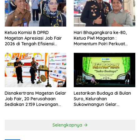
Ketua Komisi B DPRD
Hari Bhayangkara ke-80,
Magetan Apresiasi Job Fair
Ketua PWI Magetan :
2026 di Tengah Efisiensi
Momentum Polri Perkuat
Anggaran
Kepercayaan Publik
Disnakertrans Magetan Gelar
Lestarikan Budaya di Bulan
Job Fair, 20 Perusahaan
Suro, Kelurahan
Sediakan 2.159 Lowongan
Sukowinangun Gelar
Kerja
Ketoprak Suko Budoyo
Selengkapnya