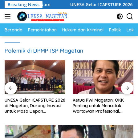
Langsung
mpingan Hukum
Breaking News
UNESA Gelar ICAPSTURE 2026 di Magetan
ke
konten
Beranda
Pemerintahan
Hukum dan Kriminal
Politik
Lakal
Polemik di DPMPTSP Magetan
UNESA Gelar ICAPSTURE 2026
Ketua PWI Magetan: OKK
di Magetan, Dorong Inovasi
Penting untuk Mencetak
untuk Masa Depan
Wartawan Profesional,
Berkelanjutan
Berintegritas dan Terpercaya