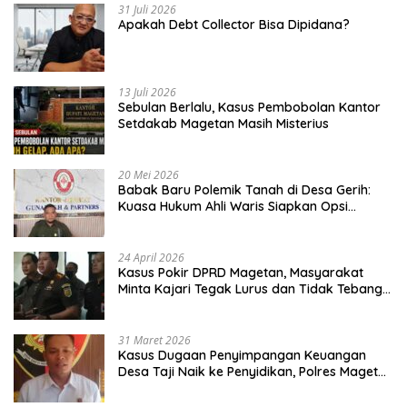
31 Juli 2026
Apakah Debt Collector Bisa Dipidana?
13 Juli 2026
Sebulan Berlalu, Kasus Pembobolan Kantor
Setdakab Magetan Masih Misterius
20 Mei 2026
Babak Baru Polemik Tanah di Desa Gerih:
Kuasa Hukum Ahli Waris Siapkan Opsi
Gugatan dan Audiensi ke Bupati
24 April 2026
Kasus Pokir DPRD Magetan, Masyarakat
Minta Kajari Tegak Lurus dan Tidak Tebang
Pilih
31 Maret 2026
Kasus Dugaan Penyimpangan Keuangan
Desa Taji Naik ke Penyidikan, Polres Magetan
Mulai Hitung Kerugian Negara