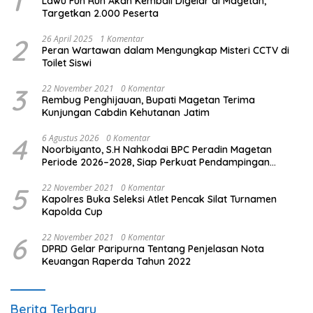
1
Lawu Fun Run Akan Kembali Digelar di Magetan,
Targetkan 2.000 Peserta
2
26 April 2025
1 Komentar
Peran Wartawan dalam Mengungkap Misteri CCTV di
Toilet Siswi
3
22 November 2021
0 Komentar
Rembug Penghijauan, Bupati Magetan Terima
Kunjungan Cabdin Kehutanan Jatim
4
6 Agustus 2026
0 Komentar
Noorbiyanto, S.H Nahkodai BPC Peradin Magetan
Periode 2026–2028, Siap Perkuat Pendampingan
Hukum
5
22 November 2021
0 Komentar
Kapolres Buka Seleksi Atlet Pencak Silat Turnamen
Kapolda Cup
6
22 November 2021
0 Komentar
DPRD Gelar Paripurna Tentang Penjelasan Nota
Keuangan Raperda Tahun 2022
Berita Terbaru