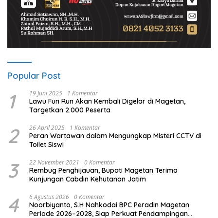
Popular Post
1
19 Juni 2025
1 Komentar
Lawu Fun Run Akan Kembali Digelar di Magetan,
Targetkan 2.000 Peserta
2
26 April 2025
1 Komentar
Peran Wartawan dalam Mengungkap Misteri CCTV di
Toilet Siswi
3
22 November 2021
0 Komentar
Rembug Penghijauan, Bupati Magetan Terima
Kunjungan Cabdin Kehutanan Jatim
4
6 Agustus 2026
0 Komentar
Noorbiyanto, S.H Nahkodai BPC Peradin Magetan
Periode 2026–2028, Siap Perkuat Pendampingan