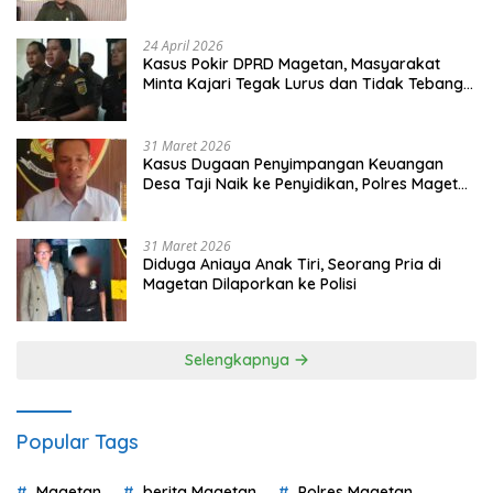
Gugatan dan Audiensi ke Bupati
24 April 2026
Kasus Pokir DPRD Magetan, Masyarakat
Minta Kajari Tegak Lurus dan Tidak Tebang
Pilih
31 Maret 2026
Kasus Dugaan Penyimpangan Keuangan
Desa Taji Naik ke Penyidikan, Polres Magetan
Mulai Hitung Kerugian Negara
31 Maret 2026
Diduga Aniaya Anak Tiri, Seorang Pria di
Magetan Dilaporkan ke Polisi
Selengkapnya
Popular Tags
Magetan
berita Magetan
Polres Magetan