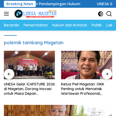
Langsung
 Siap Perkuat Pendampingan Hukum
Breaking News
UNESA Gelar ICAPST
ke
konten
Beranda
Pemerintahan
Hukum dan Kriminal
Politik
Lakal
polemik tambang Magetan
UNESA Gelar ICAPSTURE 2026
Ketua PWI Magetan: OKK
di Magetan, Dorong Inovasi
Penting untuk Mencetak
untuk Masa Depan
Wartawan Profesional,
Berkelanjutan
Berintegritas dan Terpercaya