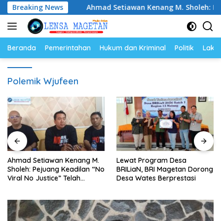
Langsung
an Ikan
Breaking News
Ahmad Setiawan Kenang M. Sholeh: Pejuang Kea
ke
konten
Beranda
Pemerintahan
Hukum dan Kriminal
Politik
Lakal
Polemik Wjufeen
Ahmad Setiawan Kenang M.
Lewat Program Desa
Sholeh: Pejuang Keadilan “No
BRILiaN, BRI Magetan Dorong
Viral No Justice” Telah
Desa Wates Berprestasi
Berpulang