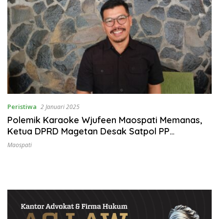
Peristiwa
2 Januari 2025
Polemik Karaoke Wjufeen Maospati Memanas,
Ketua DPRD Magetan Desak Satpol PP
Bertindak Tegas
Maospati