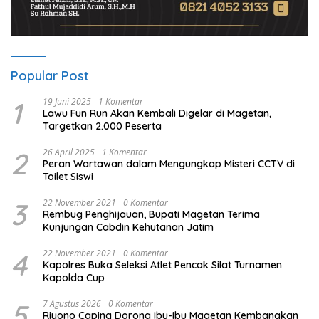
Popular Post
1
19 Juni 2025
1 Komentar
Lawu Fun Run Akan Kembali Digelar di Magetan,
Targetkan 2.000 Peserta
2
26 April 2025
1 Komentar
Peran Wartawan dalam Mengungkap Misteri CCTV di
Toilet Siswi
3
22 November 2021
0 Komentar
Rembug Penghijauan, Bupati Magetan Terima
Kunjungan Cabdin Kehutanan Jatim
4
22 November 2021
0 Komentar
Kapolres Buka Seleksi Atlet Pencak Silat Turnamen
Kapolda Cup
5
7 Agustus 2026
0 Komentar
Riyono Caping Dorong Ibu-Ibu Magetan Kembangkan