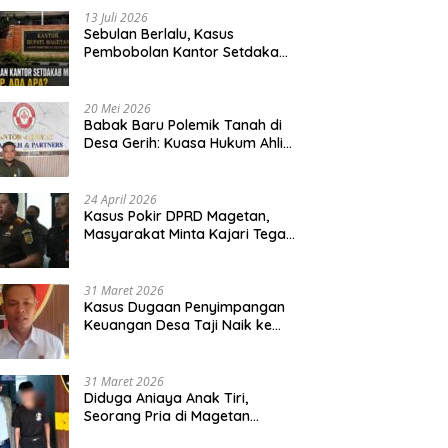
13 Juli 2026
Sebulan Berlalu, Kasus
Pembobolan Kantor Setdakab
Magetan Masih Misterius
20 Mei 2026
Babak Baru Polemik Tanah di
Desa Gerih: Kuasa Hukum Ahli
Waris Siapkan Opsi Gugatan
dan Audiensi ke Bupati
24 April 2026
Kasus Pokir DPRD Magetan,
Masyarakat Minta Kajari Tegak
Lurus dan Tidak Tebang Pilih
31 Maret 2026
Kasus Dugaan Penyimpangan
Keuangan Desa Taji Naik ke
Penyidikan, Polres Magetan
Mulai Hitung Kerugian Negara
31 Maret 2026
Diduga Aniaya Anak Tiri,
Seorang Pria di Magetan
Dilaporkan ke Polisi