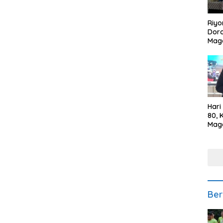
Riyo
Doro
Mag
Kem
Ikan
Gem
Hari
80, 
Mag
Polr
Kepe
Ber