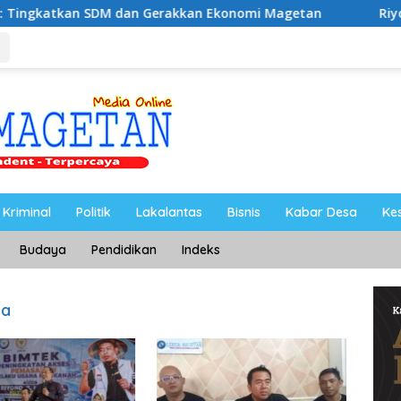
DM dan Gerakkan Ekonomi Magetan
Riyono Caping Noba
Kriminal
Politik
Lakalantas
Bisnis
Kabar Desa
Ke
Budaya
Pendidikan
Indeks
ia