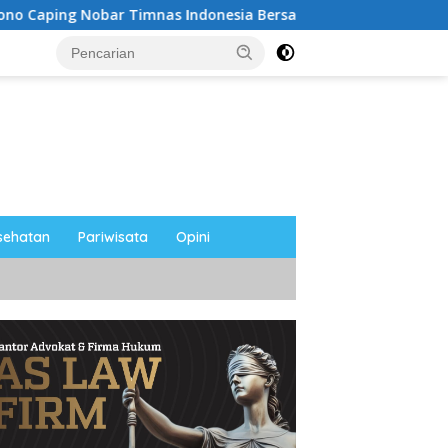
r Timnas Indonesia Bersama Media Magetan, Tetap Semangat 
sehatan
Pariwisata
Opini