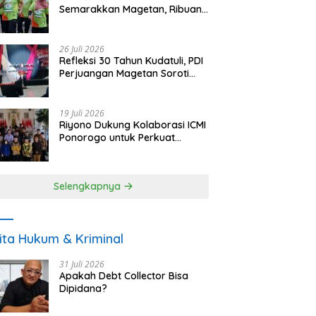
Semarakkan Magetan, Ribuan
Pelari Rayakan HUT ke-28 PKB
26 Juli 2026
Refleksi 30 Tahun Kudatuli, PDI
Perjuangan Magetan Soroti
Ancaman Demokrasi dan
Tuntut Keadilan Korban
19 Juli 2026
Riyono Dukung Kolaborasi ICMI
Ponorogo untuk Perkuat
Ekonomi Kerakyatan dan
UMKM
Selengkapnya
ita Hukum & Kriminal
31 Juli 2026
Apakah Debt Collector Bisa
Dipidana?