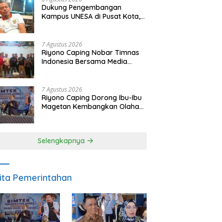
Dukung Pengembangan
Kampus UNESA di Pusat Kota,
Riyono Caping: Tingkatkan
SDM dan Gerakkan Ekonomi
Magetan
7 Agustus 2026
Riyono Caping Nobar Timnas
Indonesia Bersama Media
Magetan, Tetap Semangat
Meski Garuda Gagal Lolos
7 Agustus 2026
Riyono Caping Dorong Ibu-Ibu
Magetan Kembangkan Olahan
Ikan, Perkuat Budaya Gemar
Makan Ikan
Selengkapnya
ita Pemerintahan