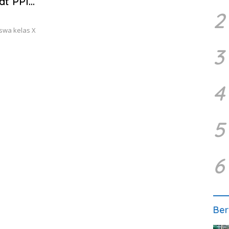
at PPI
2
swa kelas X
3
4
5
6
Ber