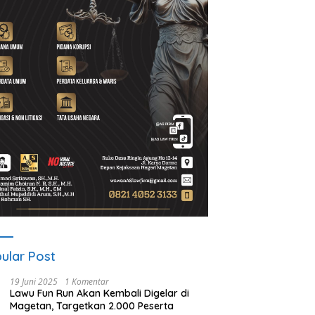
t Program Desa BRILiaN,
Noorbiyanto, S.H Nahkodai BPC
U
Magetan Dorong Desa
Peradin Magetan Periode
d
 Berprestasi
2026–2028, Siap Perkuat
u
Pendampingan Hukum
B
ular Post
19 Juni 2025
1 Komentar
Lawu Fun Run Akan Kembali Digelar di
Magetan, Targetkan 2.000 Peserta