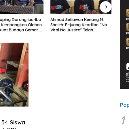
aping Dorong Ibu-Ibu
Ahmad Setiawan Kenang M.
Lewa
 Kembangkan Olahan
Sholeh: Pejuang Keadilan “No
BRI 
rkuat Budaya Gemar
Viral No Justice” Telah
Wates
kan
Berpulang
Pop
1
, 54 Siswa