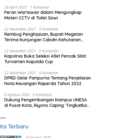
26 April 2025
1 Komentar
Peran Wartawan dalam Mengungkap
Misteri CCTV di Toilet Siswi
22 November 2021
0 Komentar
Rembug Penghijauan, Bupati Magetan
Terima Kunjungan Cabdin Kehutanan
Jatim
22 November 2021
0 Komentar
Kapolres Buka Seleksi Atlet Pencak Silat
Turnamen Kapolda Cup
22 November 2021
0 Komentar
DPRD Gelar Paripurna Tentang Penjelasan
Nota Keuangan Raperda Tahun 2022
8 Agustus 2026
0 Komentar
Dukung Pengembangan Kampus UNESA
di Pusat Kota, Riyono Caping: Tingkatkan
SDM dan Gerakkan Ekonomi Magetan
ita Terbaru
8 Agustus 2026