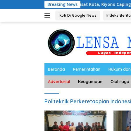
Langsung
 Kampus UNESA di Pusat Kota, Riyono Caping: Tingkatkan S
Breaking News
ke
konten
Ikuti Di Google News
Indeks Berita
Beranda
Pemerintahan
Hukum dan 
Advertorial
Keagamaan
Olahraga
Politeknik Perkeretaapian Indones