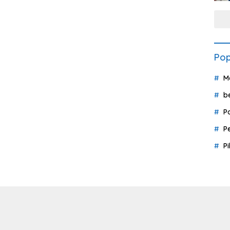
Pop
M
b
P
P
P