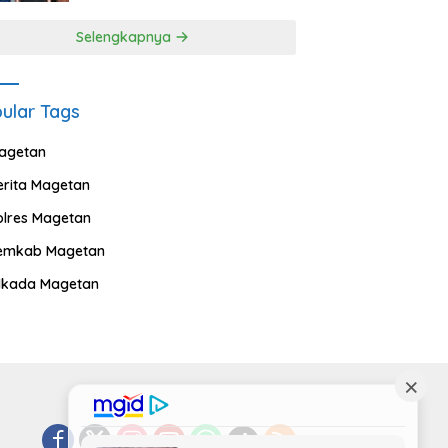
Selengkapnya
ular Tags
agetan
erita Magetan
olres Magetan
emkab Magetan
ilkada Magetan