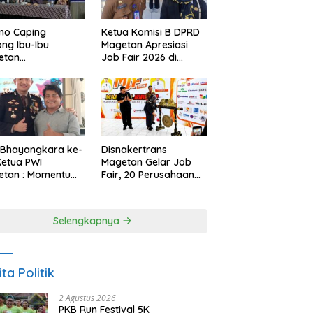
no Caping
Ketua Komisi B DPRD
ng Ibu-Ibu
Magetan Apresiasi
etan
Job Fair 2026 di
bangkan Olahan
Tengah Efisiensi
, Perkuat Budaya
Anggaran
ar Makan Ikan
 Bhayangkara ke-
Disnakertrans
Ketua PWI
Magetan Gelar Job
etan : Momentum
Fair, 20 Perusahaan
i Perkuat
Sediakan 2.159
rcayaan Publik
Lowongan Kerja
Selengkapnya
ita Politik
2 Agustus 2026
PKB Run Festival 5K