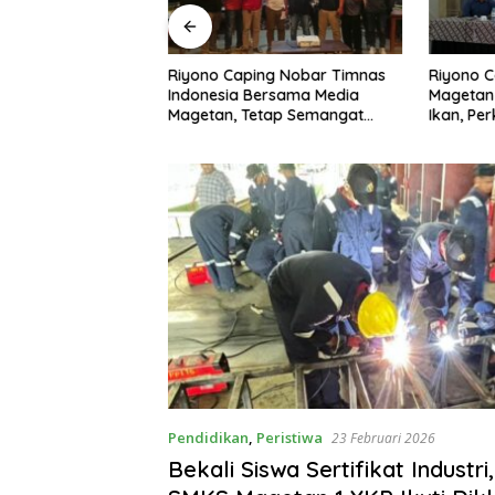
ngembangan
Riyono Caping Nobar Timnas
Riyono C
A di Pusat Kota,
Indonesia Bersama Media
Magetan
ng: Tingkatkan
Magetan, Tetap Semangat
Ikan, Pe
rakkan Ekonomi
Meski Garuda Gagal Lolos
Makan I
Pendidikan
,
Peristiwa
23 Februari 2026
Bekali Siswa Sertifikat Industri