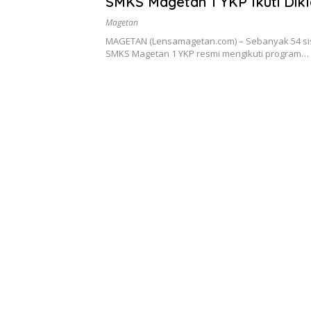
SMKS Magetan 1 YKP Ikuti Dikl
2026 di Madiun
Magetan
MAGETAN (Lensamagetan.com) – Sebanyak 54 si
SMKS Magetan 1 YKP resmi mengikuti program…