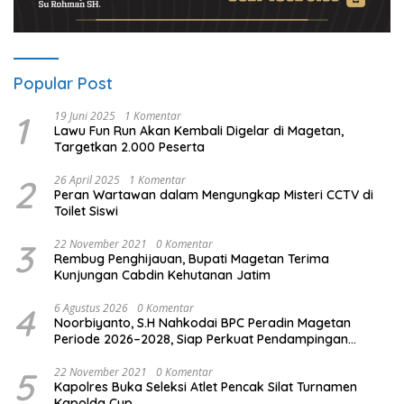
Popular Post
1
19 Juni 2025
1 Komentar
Lawu Fun Run Akan Kembali Digelar di Magetan,
Targetkan 2.000 Peserta
2
26 April 2025
1 Komentar
Peran Wartawan dalam Mengungkap Misteri CCTV di
Toilet Siswi
3
22 November 2021
0 Komentar
Rembug Penghijauan, Bupati Magetan Terima
Kunjungan Cabdin Kehutanan Jatim
4
6 Agustus 2026
0 Komentar
Noorbiyanto, S.H Nahkodai BPC Peradin Magetan
Periode 2026–2028, Siap Perkuat Pendampingan
Hukum
5
22 November 2021
0 Komentar
Kapolres Buka Seleksi Atlet Pencak Silat Turnamen
Kapolda Cup