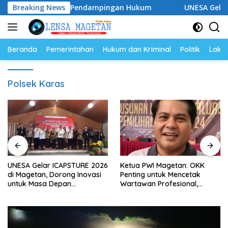
Langsung
, Siap Perkuat Pendampingan Hukum
Breaking News
UNESA Gelar ICAPS
ke
konten
Beranda
Pemerintahan
Hukum dan Kriminal
Politik
Lakal
Polsek Karas
UNESA Gelar ICAPSTURE 2026
Ketua PWI Magetan: OKK
di Magetan, Dorong Inovasi
Penting untuk Mencetak
untuk Masa Depan
Wartawan Profesional,
Berkelanjutan
Berintegritas dan Terpercaya