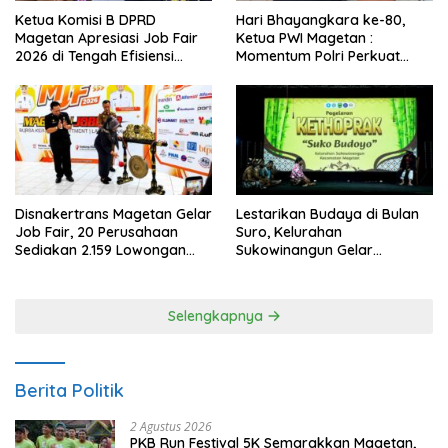
Ketua Komisi B DPRD
Hari Bhayangkara ke-80,
Magetan Apresiasi Job Fair
Ketua PWI Magetan :
2026 di Tengah Efisiensi
Momentum Polri Perkuat
Anggaran
Kepercayaan Publik
Disnakertrans Magetan Gelar
Lestarikan Budaya di Bulan
Job Fair, 20 Perusahaan
Suro, Kelurahan
Sediakan 2.159 Lowongan
Sukowinangun Gelar
Kerja
Ketoprak Suko Budoyo
Selengkapnya
Berita Politik
2 Agustus 2026
PKB Run Festival 5K Semarakkan Magetan,