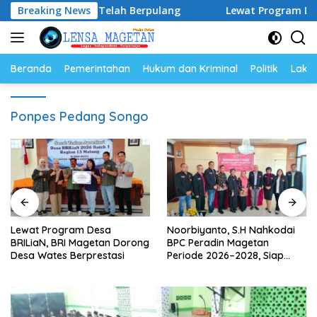
Langsung
No Justice” Telah Berpulang
Breaking News
Lewat Program Desa BRILi
ke
konten
Beranda
Pemerintahan
Hukum dan Kriminal
Politik
Lakal
Ponpes Pedang Songo
Lewat Program Desa
Noorbiyanto, S.H Nahkodai
BRILiaN, BRI Magetan Dorong
BPC Peradin Magetan
Desa Wates Berprestasi
Periode 2026–2028, Siap
Perkuat Pendampingan
Hukum