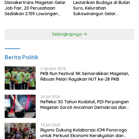
Disnakertrans Magetan Gelar
Lestarikan Budaya di Bulan
Job Fair, 20 Perusahaan
Suro, Kelurahan
Sediakan 2.159 Lowongan
Sukowinangun Gelar
Kerja
Ketoprak Suko Budoyo
Selengkapnya
Berita Politik
2 Agustus 2026
PKB Run Festival 5K Semarakkan Magetan,
Ribuan Pelari Rayakan HUT ke-28 PKB
26 Juli 2026
Refleksi 30 Tahun Kudatuli, PDI Perjuangan
Magetan Soroti Ancaman Demokrasi dan
Tuntut Keadilan Korban
19 Juli 2026
Riyono Dukung Kolaborasi ICMI Ponorogo
untuk Perkuat Ekonomi Kerakyatan dan