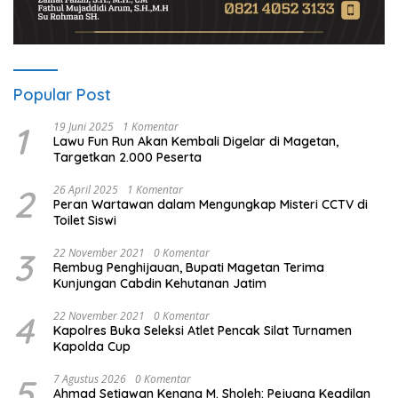
Popular Post
1
19 Juni 2025
1 Komentar
Lawu Fun Run Akan Kembali Digelar di Magetan,
Targetkan 2.000 Peserta
2
26 April 2025
1 Komentar
Peran Wartawan dalam Mengungkap Misteri CCTV di
Toilet Siswi
3
22 November 2021
0 Komentar
Rembug Penghijauan, Bupati Magetan Terima
Kunjungan Cabdin Kehutanan Jatim
4
22 November 2021
0 Komentar
Kapolres Buka Seleksi Atlet Pencak Silat Turnamen
Kapolda Cup
5
7 Agustus 2026
0 Komentar
Ahmad Setiawan Kenang M. Sholeh: Pejuang Keadilan