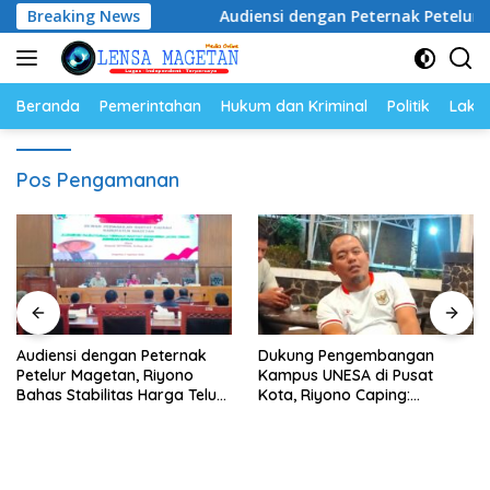
Langsung
atusan Juta
Breaking News
Audiensi dengan Peternak Petelur Magetan
ke
konten
Beranda
Pemerintahan
Hukum dan Kriminal
Politik
Lakal
Pos Pengamanan
Audiensi dengan Peternak
Dukung Pengembangan
Petelur Magetan, Riyono
Kampus UNESA di Pusat
Bahas Stabilitas Harga Telur
Kota, Riyono Caping:
dan Populasi Ayam
Tingkatkan SDM dan
Gerakkan Ekonomi Magetan