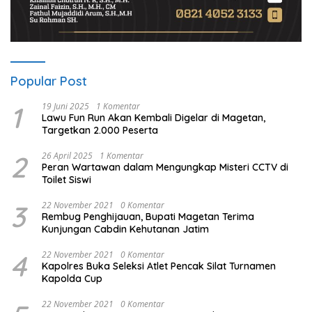
Popular Post
1
19 Juni 2025
1 Komentar
Lawu Fun Run Akan Kembali Digelar di Magetan,
Targetkan 2.000 Peserta
2
26 April 2025
1 Komentar
Peran Wartawan dalam Mengungkap Misteri CCTV di
Toilet Siswi
3
22 November 2021
0 Komentar
Rembug Penghijauan, Bupati Magetan Terima
Kunjungan Cabdin Kehutanan Jatim
4
22 November 2021
0 Komentar
Kapolres Buka Seleksi Atlet Pencak Silat Turnamen
Kapolda Cup
22 November 2021
0 Komentar