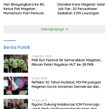
Hari Bhayangkara ke-80,
Disnakertrans Magetan Gelar
Ketua PWI Magetan :
Job Fair, 20 Perusahaan
Momentum Polri Perkuat
Sediakan 2.159 Lowongan
Kepercayaan Publik
Kerja
Selengkapnya
Berita Politik
2 Agustus 2026
PKB Run Festival 5K Semarakkan Magetan,
Ribuan Pelari Rayakan HUT ke-28 PKB
26 Juli 2026
Refleksi 30 Tahun Kudatuli, PDI Perjuangan
Magetan Soroti Ancaman Demokrasi dan
Tuntut Keadilan Korban
19 Juli 2026
Riyono Dukung Kolaborasi ICMI Ponorogo
untuk Perkuat Ekonomi Kerakyatan dan