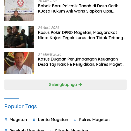
20 Mei 2026
Babak Baru Polemik Tanah di Desa Gerih:
Kuasa Hukum Ahli Waris Siapkan Opsi
Gugatan dan Audiensi ke Bupati
24 April 2026
Kasus Pokir DPRD Magetan, Masyarakat
Minta Kajari Tegak Lurus dan Tidak Tebang
Pilih
31 Maret 2026
Kasus Dugaan Penyimpangan Keuangan
Desa Taji Naik ke Penyidikan, Polres Magetan
Mulai Hitung Kerugian Negara
Selengkapnya
Popular Tags
Magetan
berita Magetan
Polres Magetan
Pemkab Magetan
Pilkada Magetan