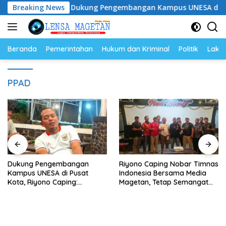
Langsung
m
Breaking News
Dukung Pengembangan Kampus UNESA di Pusat Kota,
ke
konten
Beranda
Pemerintahan
Hukum dan Kriminal
Politik
Lakal
PPAD
Dukung Pengembangan
Riyono Caping Nobar Timnas
Kampus UNESA di Pusat
Indonesia Bersama Media
Kota, Riyono Caping:
Magetan, Tetap Semangat
Tingkatkan SDM dan
Meski Garuda Gagal Lolos
Gerakkan Ekonomi Magetan