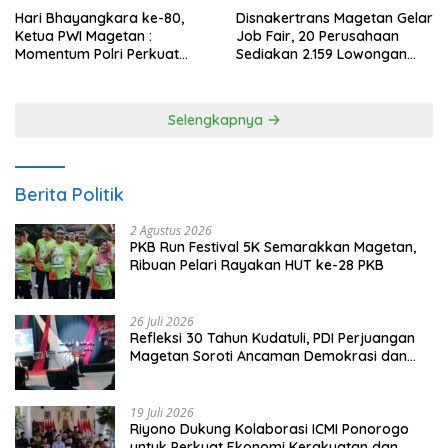
Hari Bhayangkara ke-80,
Disnakertrans Magetan Gelar
Ketua PWI Magetan :
Job Fair, 20 Perusahaan
Momentum Polri Perkuat
Sediakan 2.159 Lowongan
Kepercayaan Publik
Kerja
Selengkapnya
Berita Politik
2 Agustus 2026
PKB Run Festival 5K Semarakkan Magetan,
Ribuan Pelari Rayakan HUT ke-28 PKB
26 Juli 2026
Refleksi 30 Tahun Kudatuli, PDI Perjuangan
Magetan Soroti Ancaman Demokrasi dan
Tuntut Keadilan Korban
19 Juli 2026
Riyono Dukung Kolaborasi ICMI Ponorogo
untuk Perkuat Ekonomi Kerakyatan dan