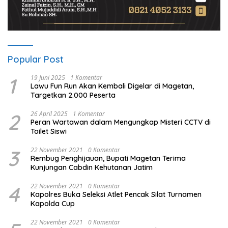
Popular Post
1
19 Juni 2025
1 Komentar
Lawu Fun Run Akan Kembali Digelar di Magetan,
Targetkan 2.000 Peserta
2
26 April 2025
1 Komentar
Peran Wartawan dalam Mengungkap Misteri CCTV di
Toilet Siswi
3
22 November 2021
0 Komentar
Rembug Penghijauan, Bupati Magetan Terima
Kunjungan Cabdin Kehutanan Jatim
4
22 November 2021
0 Komentar
Kapolres Buka Seleksi Atlet Pencak Silat Turnamen
Kapolda Cup
22 November 2021
0 Komentar