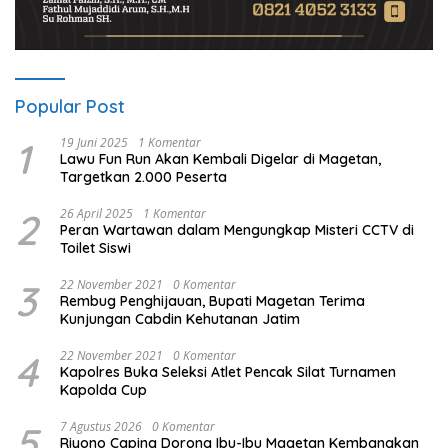
Popular Post
1
19 Juni 2025
1 Komentar
Lawu Fun Run Akan Kembali Digelar di Magetan,
Targetkan 2.000 Peserta
2
26 April 2025
1 Komentar
Peran Wartawan dalam Mengungkap Misteri CCTV di
Toilet Siswi
3
22 November 2021
0 Komentar
Rembug Penghijauan, Bupati Magetan Terima
Kunjungan Cabdin Kehutanan Jatim
4
22 November 2021
0 Komentar
Kapolres Buka Seleksi Atlet Pencak Silat Turnamen
Kapolda Cup
5
7 Agustus 2026
0 Komentar
Riyono Caping Dorong Ibu-Ibu Magetan Kembangkan