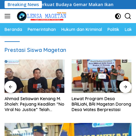
Langsung
han Ikan, Perkuat Budaya Gemar Makan Ikan
Breaking News
Ahmad Se
ke
konten
Beranda
Pemerintahan
Hukum dan Kriminal
Politik
Lakal
Prestasi Siswa Magetan
Ahmad Setiawan Kenang M.
Lewat Program Desa
Sholeh: Pejuang Keadilan “No
BRILiaN, BRI Magetan Dorong
Viral No Justice” Telah
Desa Wates Berprestasi
Berpulang