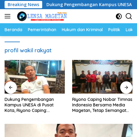
Langsung
yam
Breaking News
Dukung Pengembangan Kampus UNESA di Pusat Kot
ke
konten
Beranda
Pemerintahan
Hukum dan Kriminal
Politik
Lakal
profil wakil rakyat
Dukung Pengembangan
Riyono Caping Nobar Timnas
Kampus UNESA di Pusat
Indonesia Bersama Media
Kota, Riyono Caping:
Magetan, Tetap Semangat
Tingkatkan SDM dan
Meski Garuda Gagal Lolos
Gerakkan Ekonomi Magetan