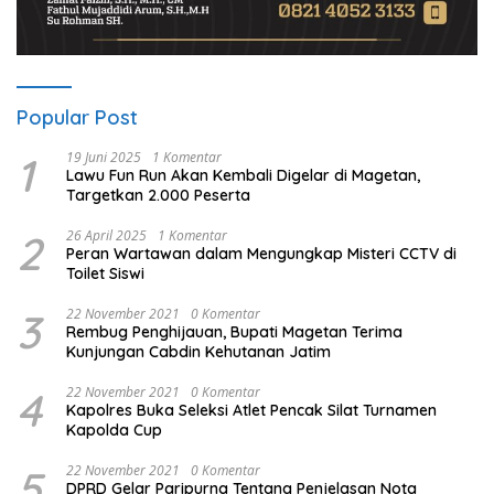
Popular Post
1
19 Juni 2025
1 Komentar
Lawu Fun Run Akan Kembali Digelar di Magetan,
Targetkan 2.000 Peserta
2
26 April 2025
1 Komentar
Peran Wartawan dalam Mengungkap Misteri CCTV di
Toilet Siswi
3
22 November 2021
0 Komentar
Rembug Penghijauan, Bupati Magetan Terima
Kunjungan Cabdin Kehutanan Jatim
4
22 November 2021
0 Komentar
Kapolres Buka Seleksi Atlet Pencak Silat Turnamen
Kapolda Cup
5
22 November 2021
0 Komentar
DPRD Gelar Paripurna Tentang Penjelasan Nota