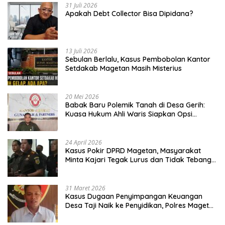
31 Juli 2026
Apakah Debt Collector Bisa Dipidana?
13 Juli 2026
Sebulan Berlalu, Kasus Pembobolan Kantor
Setdakab Magetan Masih Misterius
20 Mei 2026
Babak Baru Polemik Tanah di Desa Gerih:
Kuasa Hukum Ahli Waris Siapkan Opsi
Gugatan dan Audiensi ke Bupati
24 April 2026
Kasus Pokir DPRD Magetan, Masyarakat
Minta Kajari Tegak Lurus dan Tidak Tebang
Pilih
31 Maret 2026
Kasus Dugaan Penyimpangan Keuangan
Desa Taji Naik ke Penyidikan, Polres Magetan
Mulai Hitung Kerugian Negara