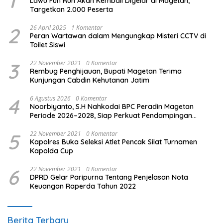
1
Lawu Fun Run Akan Kembali Digelar di Magetan,
Targetkan 2.000 Peserta
2
26 April 2025
1 Komentar
Peran Wartawan dalam Mengungkap Misteri CCTV di
Toilet Siswi
3
22 November 2021
0 Komentar
Rembug Penghijauan, Bupati Magetan Terima
Kunjungan Cabdin Kehutanan Jatim
4
6 Agustus 2026
0 Komentar
Noorbiyanto, S.H Nahkodai BPC Peradin Magetan
Periode 2026–2028, Siap Perkuat Pendampingan
Hukum
5
22 November 2021
0 Komentar
Kapolres Buka Seleksi Atlet Pencak Silat Turnamen
Kapolda Cup
6
22 November 2021
0 Komentar
DPRD Gelar Paripurna Tentang Penjelasan Nota
Keuangan Raperda Tahun 2022
Berita Terbaru