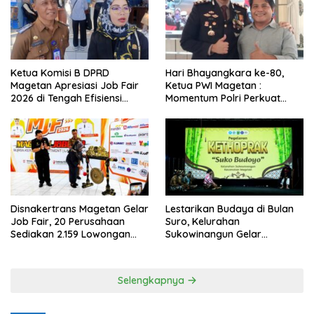
Ketua Komisi B DPRD
Hari Bhayangkara ke-80,
Magetan Apresiasi Job Fair
Ketua PWI Magetan :
2026 di Tengah Efisiensi
Momentum Polri Perkuat
Anggaran
Kepercayaan Publik
Disnakertrans Magetan Gelar
Lestarikan Budaya di Bulan
Job Fair, 20 Perusahaan
Suro, Kelurahan
Sediakan 2.159 Lowongan
Sukowinangun Gelar
Kerja
Ketoprak Suko Budoyo
Selengkapnya