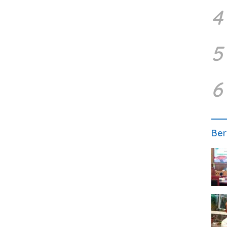
4
5
6
Ber