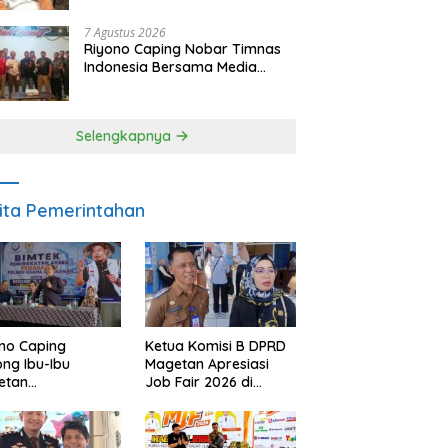
SDM dan Gerakkan Ekonomi
Magetan
7 Agustus 2026
Riyono Caping Nobar Timnas
Indonesia Bersama Media
Magetan, Tetap Semangat
Meski Garuda Gagal Lolos
Selengkapnya
ita Pemerintahan
no Caping
Ketua Komisi B DPRD
ng Ibu-Ibu
Magetan Apresiasi
etan
Job Fair 2026 di
bangkan Olahan
Tengah Efisiensi
, Perkuat Budaya
Anggaran
ar Makan Ikan