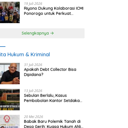
19 Juli 2026
Riyono Dukung Kolaborasi ICMI
Ponorogo untuk Perkuat
Ekonomi Kerakyatan dan
UMKM
Selengkapnya
ita Hukum & Kriminal
31 Juli 2026
Apakah Debt Collector Bisa
Dipidana?
13 Juli 2026
Sebulan Berlalu, Kasus
Pembobolan Kantor Setdakab
Magetan Masih Misterius
20 Mei 2026
Babak Baru Polemik Tanah di
Desa Gerih: Kuasa Hukum Ahli