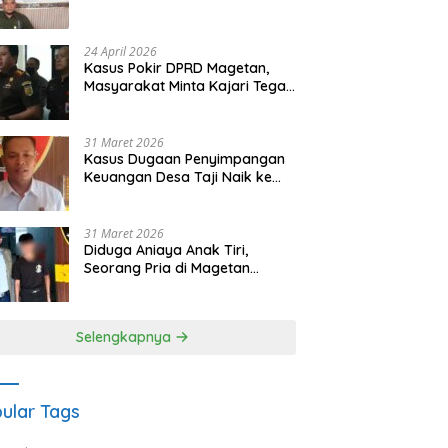
Waris Siapkan Opsi Gugatan
dan Audiensi ke Bupati
24 April 2026
Kasus Pokir DPRD Magetan,
Masyarakat Minta Kajari Tegak
Lurus dan Tidak Tebang Pilih
31 Maret 2026
Kasus Dugaan Penyimpangan
Keuangan Desa Taji Naik ke
Penyidikan, Polres Magetan
Mulai Hitung Kerugian Negara
31 Maret 2026
Diduga Aniaya Anak Tiri,
Seorang Pria di Magetan
Dilaporkan ke Polisi
Selengkapnya
ular Tags