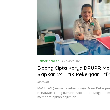
Pemerintahan
13 Maret 2026
Bidang Cipta Karya DPUPR Ma
Siapkan 24 Titik Pekerjaan Inf
2026, Fokus Sarana Prasarana
Magetan
MAGETAN (Lensamagetan.com) – Dinas Pekerja
Penataan Ruang (DPUPR) Kabupaten Magetan m
mempersiapkan sejumlah…