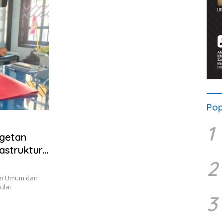
Pop
1
getan
rastruktur
2
 Dasar
an Umum dan
ulai
3