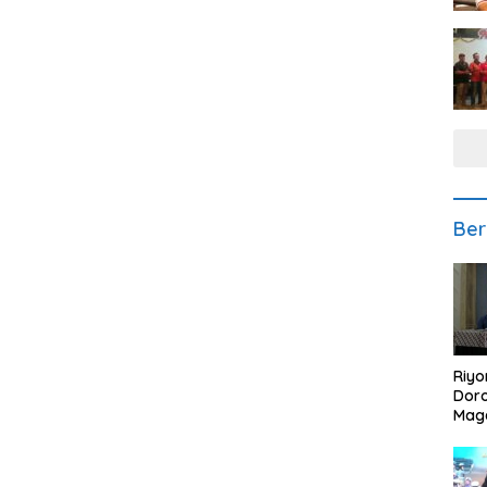
Ber
Riyo
Doro
Mag
Kem
Ikan
Gem