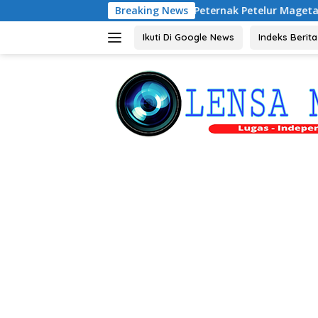
Langsung
Audiensi dengan Peternak Petelur Magetan, Riyono Bahas Sta
Breaking News
ke
konten
Ikuti Di Google News
Indeks Berita