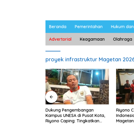
Beranda
Pemerintahan
Hukum dan 
Advertorial
Keagamaan
Olahraga
proyek infrastruktur Magetan 202
ngan Peternak
Dukung Pengembangan
Riyono 
etan, Riyono Bahas
Kampus UNESA di Pusat Kota,
Indonesi
arga Telur dan
Riyono Caping: Tingkatkan
Magetan
am
SDM dan Gerakkan Ekonomi
Meski Ga
Magetan