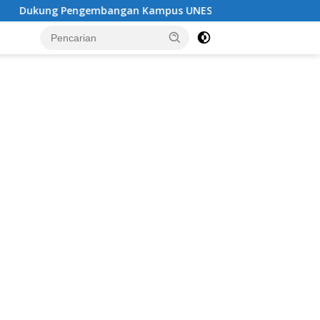
bangan Kampus UNESA di Pusat Kota, Riyono Caping: Tingkat