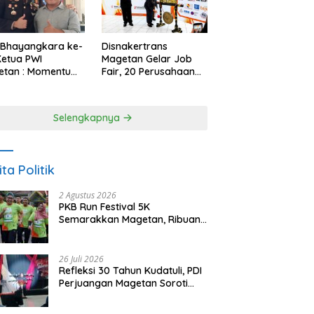
 Bhayangkara ke-
Disnakertrans
Ketua PWI
Magetan Gelar Job
etan : Momentum
Fair, 20 Perusahaan
i Perkuat
Sediakan 2.159
rcayaan Publik
Lowongan Kerja
Selengkapnya
ita Politik
2 Agustus 2026
PKB Run Festival 5K
Semarakkan Magetan, Ribuan
Pelari Rayakan HUT ke-28 PKB
26 Juli 2026
Refleksi 30 Tahun Kudatuli, PDI
Perjuangan Magetan Soroti
Ancaman Demokrasi dan
Tuntut Keadilan Korban