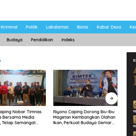
Kriminal
Politik
Lakalantas
Bisnis
Kabar Desa
Ke
Budaya
Pendidikan
Indeks
6
Caping Nobar Timnas
Riyono Caping Dorong Ibu-Ibu
Ahma
a Bersama Media
Magetan Kembangkan Olahan
Shole
, Tetap Semangat
Ikan, Perkuat Budaya Gemar
Viral
ruda Gagal Lolos
Makan Ikan
Berp