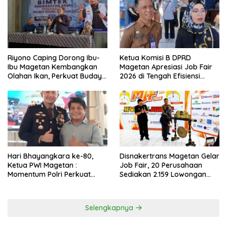
Riyono Caping Dorong Ibu-
Ketua Komisi B DPRD
Ibu Magetan Kembangkan
Magetan Apresiasi Job Fair
Olahan Ikan, Perkuat Budaya
2026 di Tengah Efisiensi
Gemar Makan Ikan
Anggaran
Hari Bhayangkara ke-80,
Disnakertrans Magetan Gelar
Ketua PWI Magetan :
Job Fair, 20 Perusahaan
Momentum Polri Perkuat
Sediakan 2.159 Lowongan
Kepercayaan Publik
Kerja
Selengkapnya