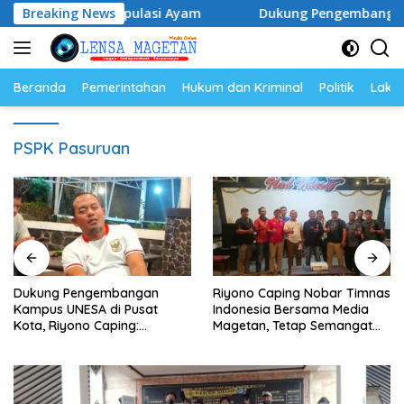
Langsung
lur dan Populasi Ayam
Breaking News
Dukung Pengembangan Kampus UN
ke
konten
Beranda
Pemerintahan
Hukum dan Kriminal
Politik
Lakal
PSPK Pasuruan
Dukung Pengembangan
Riyono Caping Nobar Timnas
Kampus UNESA di Pusat
Indonesia Bersama Media
Kota, Riyono Caping:
Magetan, Tetap Semangat
Tingkatkan SDM dan
Meski Garuda Gagal Lolos
Gerakkan Ekonomi Magetan