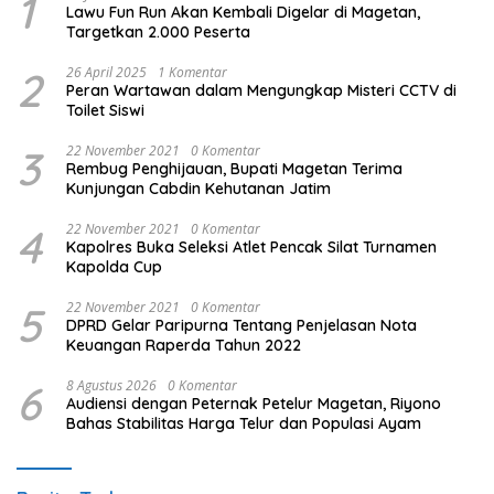
1
Lawu Fun Run Akan Kembali Digelar di Magetan,
Targetkan 2.000 Peserta
2
26 April 2025
1 Komentar
Peran Wartawan dalam Mengungkap Misteri CCTV di
Toilet Siswi
3
22 November 2021
0 Komentar
Rembug Penghijauan, Bupati Magetan Terima
Kunjungan Cabdin Kehutanan Jatim
4
22 November 2021
0 Komentar
Kapolres Buka Seleksi Atlet Pencak Silat Turnamen
Kapolda Cup
5
22 November 2021
0 Komentar
DPRD Gelar Paripurna Tentang Penjelasan Nota
Keuangan Raperda Tahun 2022
6
8 Agustus 2026
0 Komentar
Audiensi dengan Peternak Petelur Magetan, Riyono
Bahas Stabilitas Harga Telur dan Populasi Ayam