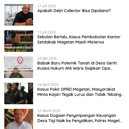
31 Juli 2026
Apakah Debt Collector Bisa Dipidana?
13 Juli 2026
Sebulan Berlalu, Kasus Pembobolan Kantor
Setdakab Magetan Masih Misterius
20 Mei 2026
Babak Baru Polemik Tanah di Desa Gerih:
Kuasa Hukum Ahli Waris Siapkan Opsi
Gugatan dan Audiensi ke Bupati
24 April 2026
Kasus Pokir DPRD Magetan, Masyarakat
Minta Kajari Tegak Lurus dan Tidak Tebang
Pilih
31 Maret 2026
Kasus Dugaan Penyimpangan Keuangan
Desa Taji Naik ke Penyidikan, Polres Magetan
Mulai Hitung Kerugian Negara