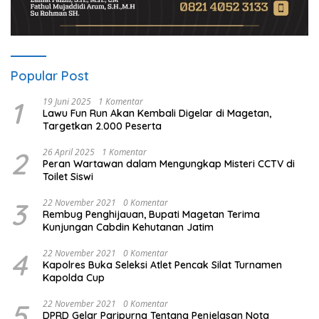
Popular Post
1
19 Juni 2025
1 Komentar
Lawu Fun Run Akan Kembali Digelar di Magetan,
Targetkan 2.000 Peserta
2
26 April 2025
1 Komentar
Peran Wartawan dalam Mengungkap Misteri CCTV di
Toilet Siswi
3
22 November 2021
0 Komentar
Rembug Penghijauan, Bupati Magetan Terima
Kunjungan Cabdin Kehutanan Jatim
4
22 November 2021
0 Komentar
Kapolres Buka Seleksi Atlet Pencak Silat Turnamen
Kapolda Cup
5
22 November 2021
0 Komentar
DPRD Gelar Paripurna Tentang Penjelasan Nota