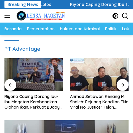
Langsung
uda Gagal Lolos
Breaking News
Riyono Caping Dorong Ibu-Ibu Maget
ke
konten
Beranda
Pemerintahan
Hukum dan Kriminal
Politik
Lakal
PT Advantage
Riyono Caping Dorong Ibu-
Ahmad Setiawan Kenang M.
Ibu Magetan Kembangkan
Sholeh: Pejuang Keadilan “No
Olahan Ikan, Perkuat Budaya
Viral No Justice” Telah
Gemar Makan Ikan
Berpulang