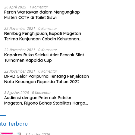
26 April 2025
1 Komentar
Peran Wartawan dalam Mengungkap
Misteri CCTV di Toilet Siswi
22 November 2021
0 Komentar
Rembug Penghijauan, Bupati Magetan
Terima Kunjungan Cabdin Kehutanan
Jatim
22 November 2021
0 Komentar
Kapolres Buka Seleksi Atlet Pencak Silat
Turnamen Kapolda Cup
22 November 2021
0 Komentar
DPRD Gelar Paripurna Tentang Penjelasan
Nota Keuangan Raperda Tahun 2022
8 Agustus 2026
0 Komentar
Audiensi dengan Peternak Petelur
Magetan, Riyono Bahas Stabilitas Harga
Telur dan Populasi Ayam
ita Terbaru
8 Agustus 2026