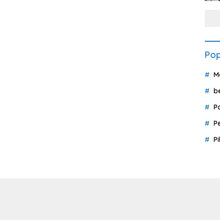
Pop
M
b
P
P
P