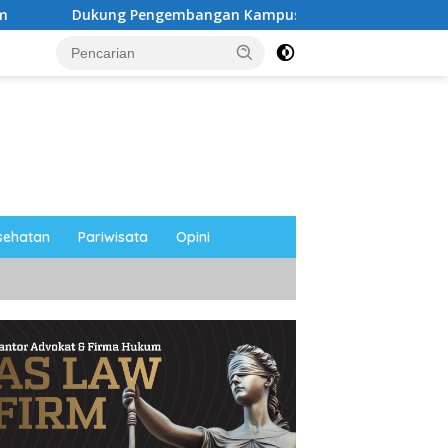
 Pengembangan Kampus UNESA di Pusat Kota, Riyono Caping:
sehatan
Pariwisata
Opini