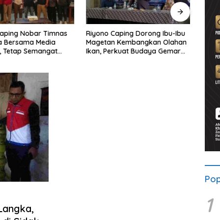
Caping Nobar Timnas
Riyono Caping Dorong Ibu-Ibu
Ahma
a Bersama Media
Magetan Kembangkan Olahan
Shole
, Tetap Semangat
Ikan, Perkuat Budaya Gemar
Viral
ruda Gagal Lolos
Makan Ikan
Berp
Pop
1
Langka,