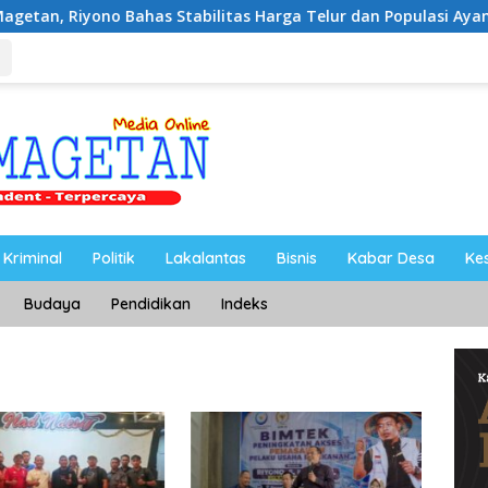
ahas Stabilitas Harga Telur dan Populasi Ayam
Dukung
Kriminal
Politik
Lakalantas
Bisnis
Kabar Desa
Ke
Budaya
Pendidikan
Indeks