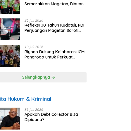
Semarakkan Magetan, Ribuan
Pelari Rayakan HUT ke-28 PKB
26 Juli 2026
Refleksi 30 Tahun Kudatuli, PDI
Perjuangan Magetan Soroti
Ancaman Demokrasi dan
Tuntut Keadilan Korban
19 Juli 2026
Riyono Dukung Kolaborasi ICMI
Ponorogo untuk Perkuat
Ekonomi Kerakyatan dan
UMKM
Selengkapnya
ita Hukum & Kriminal
31 Juli 2026
Apakah Debt Collector Bisa
Dipidana?