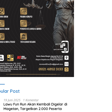
d Setiawan Kenang M.
Lewat Program Desa BRILiaN,
N
h: Pejuang Keadilan “No
BRI Magetan Dorong Desa
P
 No Justice” Telah
Wates Berprestasi
2
ulang
P
ular Post
19 Juni 2025
1 Komentar
Lawu Fun Run Akan Kembali Digelar di
Magetan, Targetkan 2.000 Peserta