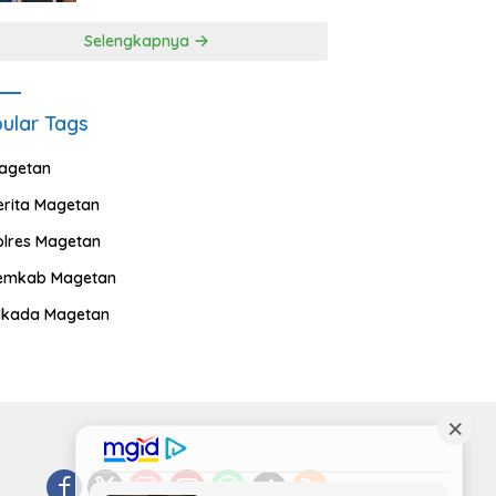
Selengkapnya
ular Tags
agetan
erita Magetan
olres Magetan
emkab Magetan
ilkada Magetan