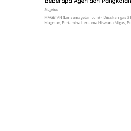
Beberapa Agen dan Pangkalan 
Magetan
MAGETAN (Lensamagetan.com) – Diisukan gas 3 k
Magetan, Pertamina bersama Hiswana Migas, P