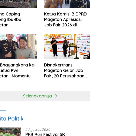
no Caping
Ketua Komisi B DPRD
ng Ibu-Ibu
Magetan Apresiasi
etan
Job Fair 2026 di
bangkan Olahan
Tengah Efisiensi
, Perkuat Budaya
Anggaran
ar Makan Ikan
 Bhayangkara ke-
Disnakertrans
Ketua PWI
Magetan Gelar Job
etan : Momentum
Fair, 20 Perusahaan
i Perkuat
Sediakan 2.159
rcayaan Publik
Lowongan Kerja
Selengkapnya
ita Politik
2 Agustus 2026
PKB Run Festival 5K