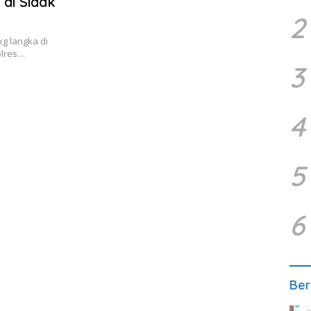
di Sidak
2
g langka di
olres…
3
4
5
6
Ber