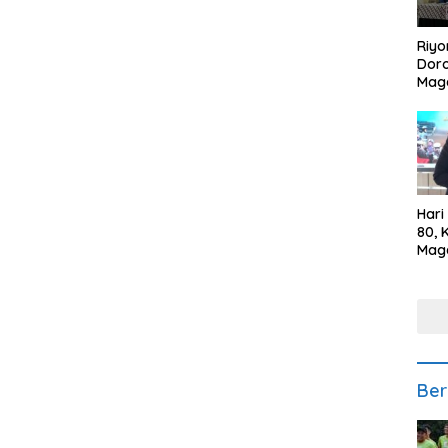
Riyo
Doro
Mag
Kem
Ikan
Gem
Hari
80, 
Mag
Polr
Kepe
Ber