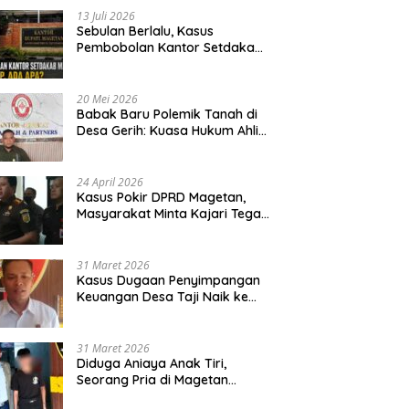
13 Juli 2026
Sebulan Berlalu, Kasus
Pembobolan Kantor Setdakab
Magetan Masih Misterius
20 Mei 2026
Babak Baru Polemik Tanah di
Desa Gerih: Kuasa Hukum Ahli
Waris Siapkan Opsi Gugatan
dan Audiensi ke Bupati
24 April 2026
Kasus Pokir DPRD Magetan,
Masyarakat Minta Kajari Tegak
Lurus dan Tidak Tebang Pilih
31 Maret 2026
Kasus Dugaan Penyimpangan
Keuangan Desa Taji Naik ke
Penyidikan, Polres Magetan
Mulai Hitung Kerugian Negara
31 Maret 2026
Diduga Aniaya Anak Tiri,
Seorang Pria di Magetan
Dilaporkan ke Polisi