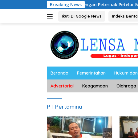
Langsung
Audiensi dengan Peternak Petelur Magetan, Riyono B
Breaking News
ke
konten
Ikuti Di Google News
Indeks Berita
Beranda
Pemerintahan
Hukum dan 
Advertorial
Keagamaan
Olahraga
PT Pertamina