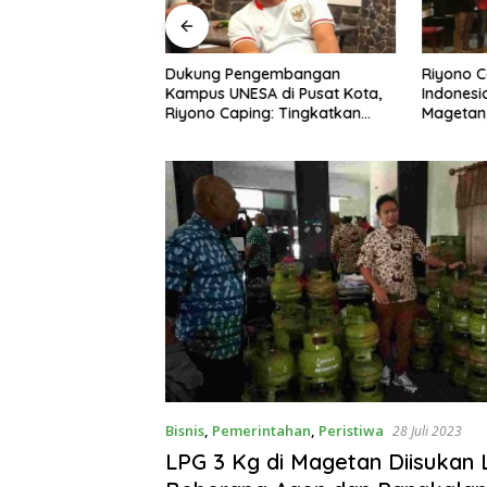
ngan Peternak
Dukung Pengembangan
Riyono 
etan, Riyono Bahas
Kampus UNESA di Pusat Kota,
Indonesi
arga Telur dan
Riyono Caping: Tingkatkan
Magetan
am
SDM dan Gerakkan Ekonomi
Meski Ga
Magetan
Bisnis
,
Pemerintahan
,
Peristiwa
28 Juli 2023
LPG 3 Kg di Magetan Diisukan 