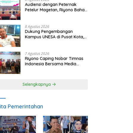
Audiensi dengan Peternak
Petelur Magetan, Riyono Bahas
Stabilitas Harga Telur dan
Populasi Ayam
8 Agustus 2026
Dukung Pengembangan
Kampus UNESA di Pusat Kota,
Riyono Caping: Tingkatkan
SDM dan Gerakkan Ekonomi
Magetan
7 Agustus 2026
Riyono Caping Nobar Timnas
Indonesia Bersama Media
Magetan, Tetap Semangat
Meski Garuda Gagal Lolos
Selengkapnya
ita Pemerintahan