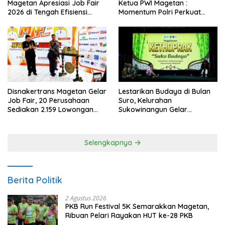
Magetan Apresiasi Job Fair
Ketua PWI Magetan :
2026 di Tengah Efisiensi
Momentum Polri Perkuat
Anggaran
Kepercayaan Publik
Disnakertrans Magetan Gelar
Lestarikan Budaya di Bulan
Job Fair, 20 Perusahaan
Suro, Kelurahan
Sediakan 2.159 Lowongan
Sukowinangun Gelar
Kerja
Ketoprak Suko Budoyo
Selengkapnya
Berita Politik
2 Agustus 2026
PKB Run Festival 5K Semarakkan Magetan,
Ribuan Pelari Rayakan HUT ke-28 PKB