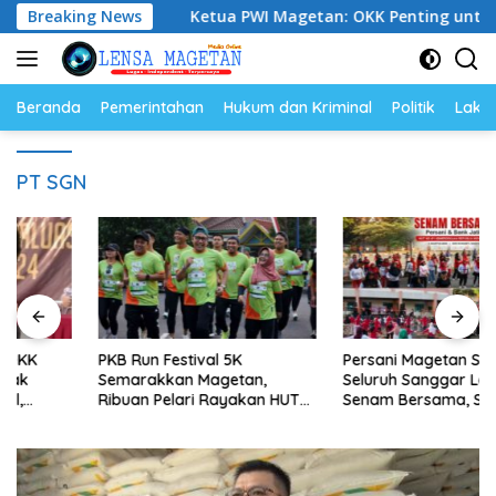
Langsung
njutan
Breaking News
Ketua PWI Magetan: OKK Penting untuk Mencetak
ke
konten
Beranda
Pemerintahan
Hukum dan Kriminal
Politik
Lakal
PT SGN
PKB Run Festival 5K
Persani Magetan Satukan
Semarakkan Magetan,
Seluruh Sanggar Lewat
Ribuan Pelari Rayakan HUT
Senam Bersama, Suhardi: Ini
ke-28 PKB
Wujud Solidaritas