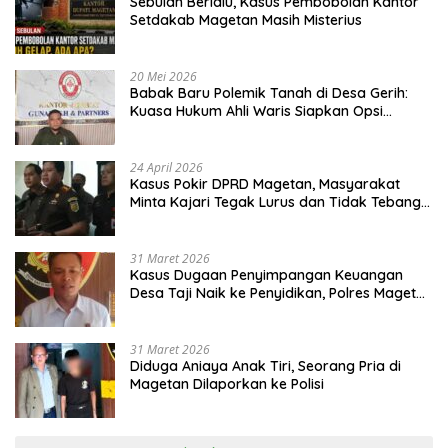
Sebulan Berlalu, Kasus Pembobolan Kantor
Setdakab Magetan Masih Misterius
20 Mei 2026
Babak Baru Polemik Tanah di Desa Gerih:
Kuasa Hukum Ahli Waris Siapkan Opsi
Gugatan dan Audiensi ke Bupati
24 April 2026
Kasus Pokir DPRD Magetan, Masyarakat
Minta Kajari Tegak Lurus dan Tidak Tebang
Pilih
31 Maret 2026
Kasus Dugaan Penyimpangan Keuangan
Desa Taji Naik ke Penyidikan, Polres Magetan
Mulai Hitung Kerugian Negara
31 Maret 2026
Diduga Aniaya Anak Tiri, Seorang Pria di
Magetan Dilaporkan ke Polisi