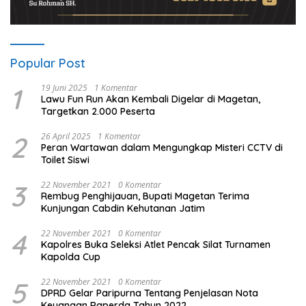
Popular Post
1
19 Juni 2025
1 Komentar
Lawu Fun Run Akan Kembali Digelar di Magetan,
Targetkan 2.000 Peserta
2
26 April 2025
1 Komentar
Peran Wartawan dalam Mengungkap Misteri CCTV di
Toilet Siswi
3
22 November 2021
0 Komentar
Rembug Penghijauan, Bupati Magetan Terima
Kunjungan Cabdin Kehutanan Jatim
4
22 November 2021
0 Komentar
Kapolres Buka Seleksi Atlet Pencak Silat Turnamen
Kapolda Cup
5
22 November 2021
0 Komentar
DPRD Gelar Paripurna Tentang Penjelasan Nota
Keuangan Raperda Tahun 2022