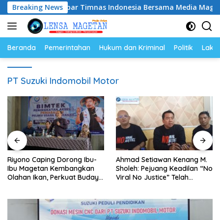
Langsung
 Caping Nobar Timnas Indonesia Bersama Media Magetan, Teta
Breaking News
ke
konten
Beranda
Pemerintahan
Hukum dan Kriminal
Politik
Lakal
PT Suzuki Indomobil Motor
Riyono Caping Dorong Ibu-
Ahmad Setiawan Kenang M.
Ibu Magetan Kembangkan
Sholeh: Pejuang Keadilan “No
Olahan Ikan, Perkuat Budaya
Viral No Justice” Telah
Gemar Makan Ikan
Berpulang