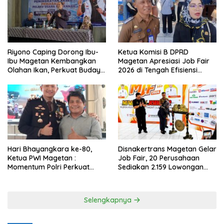
Riyono Caping Dorong Ibu-
Ketua Komisi B DPRD
Ibu Magetan Kembangkan
Magetan Apresiasi Job Fair
Olahan Ikan, Perkuat Budaya
2026 di Tengah Efisiensi
Gemar Makan Ikan
Anggaran
Hari Bhayangkara ke-80,
Disnakertrans Magetan Gelar
Ketua PWI Magetan :
Job Fair, 20 Perusahaan
Momentum Polri Perkuat
Sediakan 2.159 Lowongan
Kepercayaan Publik
Kerja
Selengkapnya