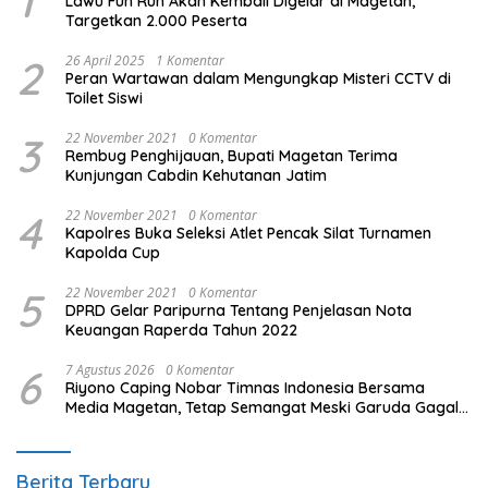
1
Lawu Fun Run Akan Kembali Digelar di Magetan,
Targetkan 2.000 Peserta
2
26 April 2025
1 Komentar
Peran Wartawan dalam Mengungkap Misteri CCTV di
Toilet Siswi
3
22 November 2021
0 Komentar
Rembug Penghijauan, Bupati Magetan Terima
Kunjungan Cabdin Kehutanan Jatim
4
22 November 2021
0 Komentar
Kapolres Buka Seleksi Atlet Pencak Silat Turnamen
Kapolda Cup
5
22 November 2021
0 Komentar
DPRD Gelar Paripurna Tentang Penjelasan Nota
Keuangan Raperda Tahun 2022
6
7 Agustus 2026
0 Komentar
Riyono Caping Nobar Timnas Indonesia Bersama
Media Magetan, Tetap Semangat Meski Garuda Gagal
Lolos
Berita Terbaru