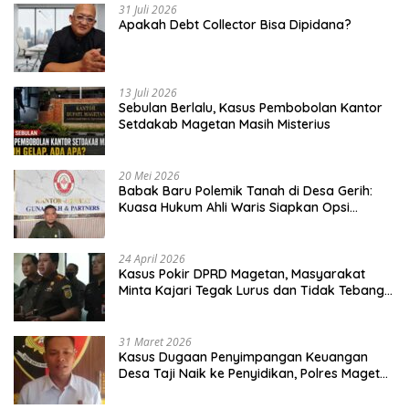
31 Juli 2026
Apakah Debt Collector Bisa Dipidana?
13 Juli 2026
Sebulan Berlalu, Kasus Pembobolan Kantor
Setdakab Magetan Masih Misterius
20 Mei 2026
Babak Baru Polemik Tanah di Desa Gerih:
Kuasa Hukum Ahli Waris Siapkan Opsi
Gugatan dan Audiensi ke Bupati
24 April 2026
Kasus Pokir DPRD Magetan, Masyarakat
Minta Kajari Tegak Lurus dan Tidak Tebang
Pilih
31 Maret 2026
Kasus Dugaan Penyimpangan Keuangan
Desa Taji Naik ke Penyidikan, Polres Magetan
Mulai Hitung Kerugian Negara