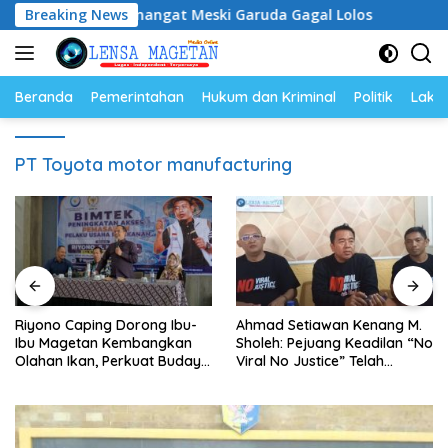
Langsung
 Tetap Semangat Meski Garuda Gagal Lolos
Breaking News
Riyono Ca
ke
konten
Beranda
Pemerintahan
Hukum dan Kriminal
Politik
Lakal
PT Toyota motor manufacturing
Riyono Caping Dorong Ibu-
Ahmad Setiawan Kenang M.
Ibu Magetan Kembangkan
Sholeh: Pejuang Keadilan “No
Olahan Ikan, Perkuat Budaya
Viral No Justice” Telah
Gemar Makan Ikan
Berpulang