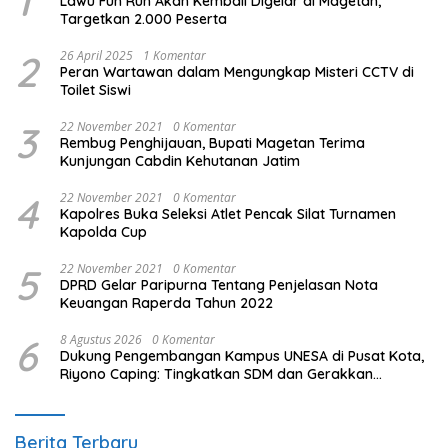
1
Lawu Fun Run Akan Kembali Digelar di Magetan,
Targetkan 2.000 Peserta
2
26 April 2025
1 Komentar
Peran Wartawan dalam Mengungkap Misteri CCTV di
Toilet Siswi
3
22 November 2021
0 Komentar
Rembug Penghijauan, Bupati Magetan Terima
Kunjungan Cabdin Kehutanan Jatim
4
22 November 2021
0 Komentar
Kapolres Buka Seleksi Atlet Pencak Silat Turnamen
Kapolda Cup
5
22 November 2021
0 Komentar
DPRD Gelar Paripurna Tentang Penjelasan Nota
Keuangan Raperda Tahun 2022
6
8 Agustus 2026
0 Komentar
Dukung Pengembangan Kampus UNESA di Pusat Kota,
Riyono Caping: Tingkatkan SDM dan Gerakkan
Ekonomi Magetan
Berita Terbaru