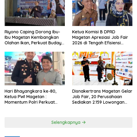
Riyono Caping Dorong Ibu-
Ketua Komisi B DPRD
Ibu Magetan Kembangkan
Magetan Apresiasi Job Fair
Olahan Ikan, Perkuat Budaya
2026 di Tengah Efisiensi
Gemar Makan Ikan
Anggaran
Hari Bhayangkara ke-80,
Disnakertrans Magetan Gelar
Ketua PWI Magetan :
Job Fair, 20 Perusahaan
Momentum Polri Perkuat
Sediakan 2.159 Lowongan
Kepercayaan Publik
Kerja
Selengkapnya