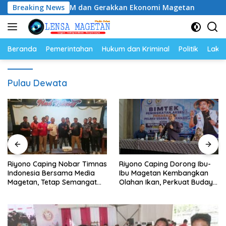
Langsung
ngkatkan SDM dan Gerakkan Ekonomi Magetan
Breaking News
Riyono C
ke
konten
Beranda
Pemerintahan
Hukum dan Kriminal
Politik
Lakal
Pulau Dewata
Riyono Caping Nobar Timnas
Riyono Caping Dorong Ibu-
Indonesia Bersama Media
Ibu Magetan Kembangkan
Magetan, Tetap Semangat
Olahan Ikan, Perkuat Budaya
Meski Garuda Gagal Lolos
Gemar Makan Ikan