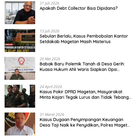
31 Juli 2026
Apakah Debt Collector Bisa Dipidana?
13 Juli 2026
Sebulan Berlalu, Kasus Pembobolan Kantor
Setdakab Magetan Masih Misterius
20 Mei 2026
Babak Baru Polemik Tanah di Desa Gerih:
Kuasa Hukum Ahli Waris Siapkan Opsi
Gugatan dan Audiensi ke Bupati
24 April 2026
Kasus Pokir DPRD Magetan, Masyarakat
Minta Kajari Tegak Lurus dan Tidak Tebang
Pilih
31 Maret 2026
Kasus Dugaan Penyimpangan Keuangan
Desa Taji Naik ke Penyidikan, Polres Magetan
Mulai Hitung Kerugian Negara