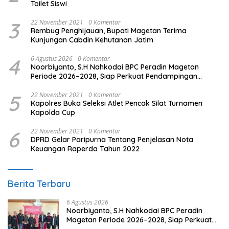
Toilet Siswi
3
22 November 2021
0 Komentar
Rembug Penghijauan, Bupati Magetan Terima
Kunjungan Cabdin Kehutanan Jatim
4
6 Agustus 2026
0 Komentar
Noorbiyanto, S.H Nahkodai BPC Peradin Magetan
Periode 2026–2028, Siap Perkuat Pendampingan
Hukum
5
22 November 2021
0 Komentar
Kapolres Buka Seleksi Atlet Pencak Silat Turnamen
Kapolda Cup
6
22 November 2021
0 Komentar
DPRD Gelar Paripurna Tentang Penjelasan Nota
Keuangan Raperda Tahun 2022
Berita Terbaru
6 Agustus 2026
Noorbiyanto, S.H Nahkodai BPC Peradin
Magetan Periode 2026–2028, Siap Perkuat
Pendampingan Hukum