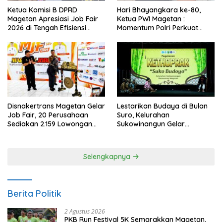
Ketua Komisi B DPRD
Hari Bhayangkara ke-80,
Magetan Apresiasi Job Fair
Ketua PWI Magetan :
2026 di Tengah Efisiensi
Momentum Polri Perkuat
Anggaran
Kepercayaan Publik
Disnakertrans Magetan Gelar
Lestarikan Budaya di Bulan
Job Fair, 20 Perusahaan
Suro, Kelurahan
Sediakan 2.159 Lowongan
Sukowinangun Gelar
Kerja
Ketoprak Suko Budoyo
Selengkapnya
Berita Politik
2 Agustus 2026
PKB Run Festival 5K Semarakkan Magetan,