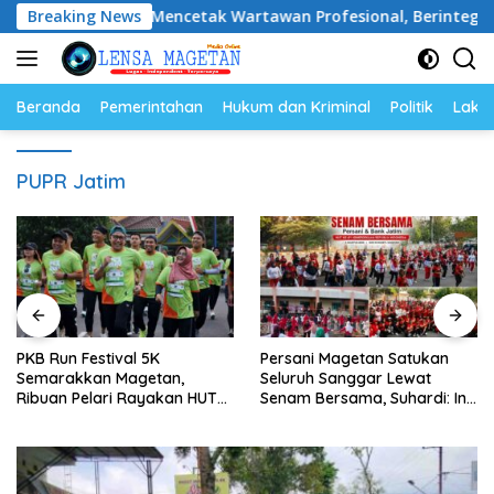
Langsung
nting untuk Mencetak Wartawan Profesional, Berintegritas da
Breaking News
ke
konten
Beranda
Pemerintahan
Hukum dan Kriminal
Politik
Lakal
PUPR Jatim
PKB Run Festival 5K
Persani Magetan Satukan
Semarakkan Magetan,
Seluruh Sanggar Lewat
Ribuan Pelari Rayakan HUT
Senam Bersama, Suhardi: Ini
ke-28 PKB
Wujud Solidaritas