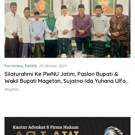
Peristiwa
,
Politik
20 Oktober 2024
Silaturahmi Ke PWNU Jatim, Paslon Bupati &
Wakil Bupati Magetan, Sujatno-Ida Yuhana Ulfa
Mendapatkan Restu
Magetan