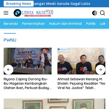
Langsung
 Tetap Semangat Meski Garuda Gagal Lolos
Breaking News
Riyono Ca
ke
konten
Beranda
Pemerintahan
Hukum dan Kriminal
Politik
Lakal
PWNU
Riyono Caping Dorong Ibu-
Ahmad Setiawan Kenang M.
Ibu Magetan Kembangkan
Sholeh: Pejuang Keadilan “No
Olahan Ikan, Perkuat Budaya
Viral No Justice” Telah
Gemar Makan Ikan
Berpulang