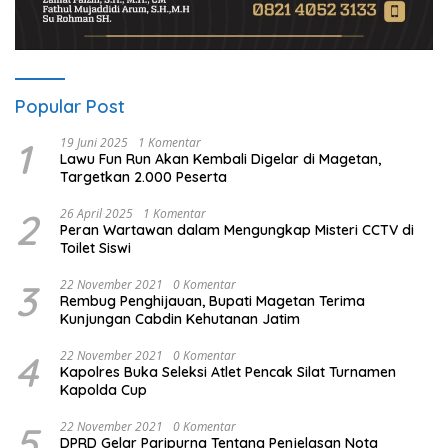
Popular Post
1
19 Juni 2025
1 Komentar
Lawu Fun Run Akan Kembali Digelar di Magetan,
Targetkan 2.000 Peserta
2
26 April 2025
1 Komentar
Peran Wartawan dalam Mengungkap Misteri CCTV di
Toilet Siswi
3
22 November 2021
0 Komentar
Rembug Penghijauan, Bupati Magetan Terima
Kunjungan Cabdin Kehutanan Jatim
4
22 November 2021
0 Komentar
Kapolres Buka Seleksi Atlet Pencak Silat Turnamen
Kapolda Cup
5
22 November 2021
0 Komentar
DPRD Gelar Paripurna Tentang Penjelasan Nota