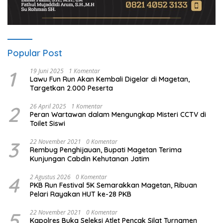
Popular Post
1
19 Juni 2025
1 Komentar
Lawu Fun Run Akan Kembali Digelar di Magetan,
Targetkan 2.000 Peserta
2
26 April 2025
1 Komentar
Peran Wartawan dalam Mengungkap Misteri CCTV di
Toilet Siswi
3
22 November 2021
0 Komentar
Rembug Penghijauan, Bupati Magetan Terima
Kunjungan Cabdin Kehutanan Jatim
4
2 Agustus 2026
0 Komentar
PKB Run Festival 5K Semarakkan Magetan, Ribuan
Pelari Rayakan HUT ke-28 PKB
5
22 November 2021
0 Komentar
Kapolres Buka Seleksi Atlet Pencak Silat Turnamen