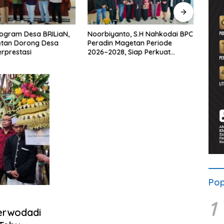
ogram Desa BRILiaN,
Noorbiyanto, S.H Nahkodai BPC
UNES
etan Dorong Desa
Peradin Magetan Periode
di Ma
rprestasi
2026–2028, Siap Perkuat
untu
Pendampingan Hukum
Berke
Pop
1
erwodadi