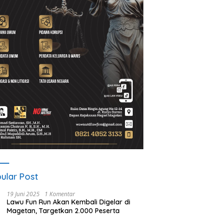
A Gelar ICAPSTURE 2026
Ketua PWI Magetan: OKK
P
getan, Dorong Inovasi
Penting untuk Mencetak
S
k Masa Depan
Wartawan Profesional,
P
lanjutan
Berintegritas dan Terpercaya
ular Post
19 Juni 2025
1 Komentar
Lawu Fun Run Akan Kembali Digelar di
Magetan, Targetkan 2.000 Peserta