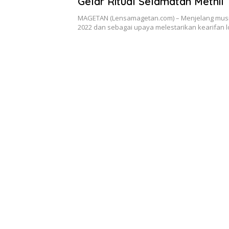
Gelar Ritual Selamatan Methil
Manten
MAGETAN (Lensamagetan.com) – Menjelang musim
2022 dan sebagai upaya melestarikan kearifan l