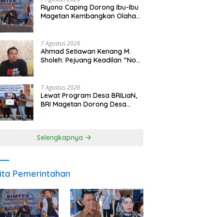
Riyono Caping Dorong Ibu-Ibu
Magetan Kembangkan Olahan
Ikan, Perkuat Budaya Gemar
Makan Ikan
7 Agustus 2026
Ahmad Setiawan Kenang M.
Sholeh: Pejuang Keadilan “No
Viral No Justice” Telah
Berpulang
7 Agustus 2026
Lewat Program Desa BRILiaN,
BRI Magetan Dorong Desa
Wates Berprestasi
Selengkapnya
ita Pemerintahan