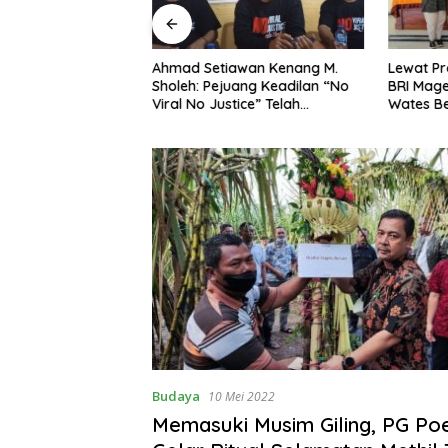
ng Dorong Ibu-Ibu
Ahmad Setiawan Kenang M.
Lewat Pr
mbangkan Olahan
Sholeh: Pejuang Keadilan “No
BRI Mag
at Budaya Gemar
Viral No Justice” Telah
Wates Be
Berpulang
Budaya
10 Mei 2022
Memasuki Musim Giling, PG Po