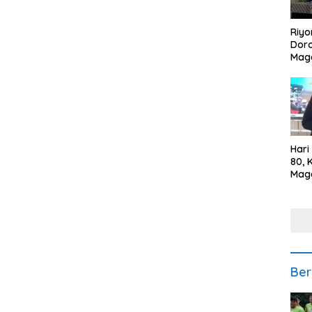
Riyo
Doro
Mag
Kem
Ikan
Gem
Hari
80, 
Mag
Polr
Kepe
Ber