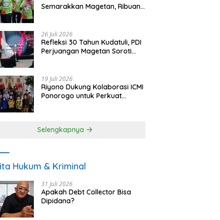
Semarakkan Magetan, Ribuan
Pelari Rayakan HUT ke-28 PKB
26 Juli 2026
Refleksi 30 Tahun Kudatuli, PDI
Perjuangan Magetan Soroti
Ancaman Demokrasi dan
Tuntut Keadilan Korban
19 Juli 2026
Riyono Dukung Kolaborasi ICMI
Ponorogo untuk Perkuat
Ekonomi Kerakyatan dan
UMKM
Selengkapnya
ita Hukum & Kriminal
31 Juli 2026
Apakah Debt Collector Bisa
Dipidana?