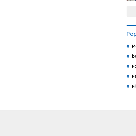
Pop
M
b
P
P
P