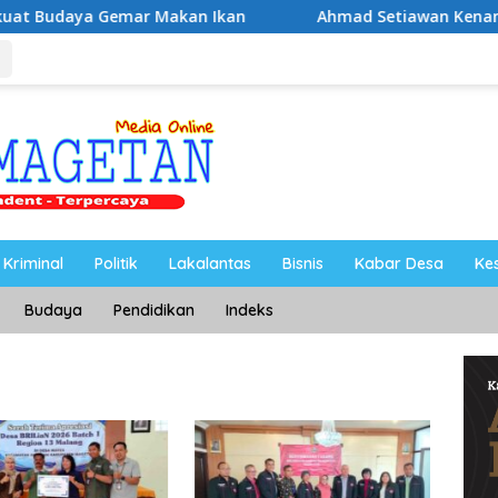
mar Makan Ikan
Ahmad Setiawan Kenang M. Sholeh: Peju
Kriminal
Politik
Lakalantas
Bisnis
Kabar Desa
Ke
Budaya
Pendidikan
Indeks