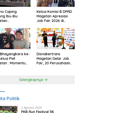
no Caping
Ketua Komisi B DPRD
ng Ibu-Ibu
Magetan Apresiasi
etan
Job Fair 2026 di
bangkan Olahan
Tengah Efisiensi
, Perkuat Budaya
Anggaran
ar Makan Ikan
 Bhayangkara ke-
Disnakertrans
Ketua PWI
Magetan Gelar Job
etan : Momentum
Fair, 20 Perusahaan
i Perkuat
Sediakan 2.159
rcayaan Publik
Lowongan Kerja
Selengkapnya
ita Politik
2 Agustus 2026
PKB Run Festival 5K