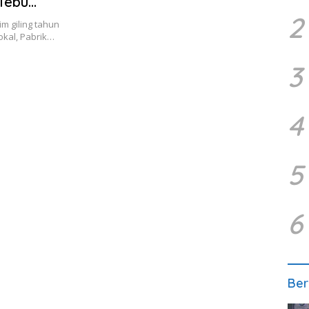
 Tebu
2
 giling tahun
okal, Pabrik…
3
4
5
6
Ber