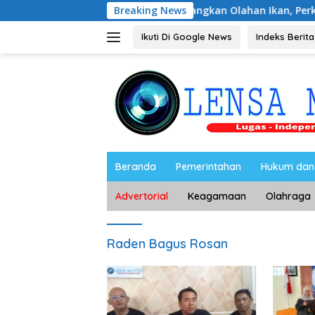
Langsung
 Ibu-Ibu Magetan Kembangkan Olahan Ikan, Perkuat Budaya Ge
Breaking News
ke
konten
Ikuti Di Google News
Indeks Berita
Beranda
Pemerintahan
Hukum dan 
Advertorial
Keagamaan
Olahraga
Raden Bagus Rosan