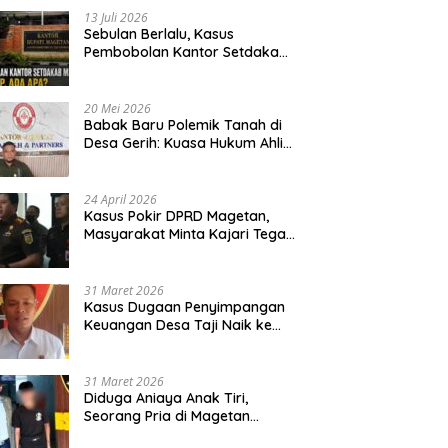
13 Juli 2026
Sebulan Berlalu, Kasus
Pembobolan Kantor Setdakab
Magetan Masih Misterius
20 Mei 2026
Babak Baru Polemik Tanah di
Desa Gerih: Kuasa Hukum Ahli
Waris Siapkan Opsi Gugatan
dan Audiensi ke Bupati
24 April 2026
Kasus Pokir DPRD Magetan,
Masyarakat Minta Kajari Tegak
Lurus dan Tidak Tebang Pilih
31 Maret 2026
Kasus Dugaan Penyimpangan
Keuangan Desa Taji Naik ke
Penyidikan, Polres Magetan
Mulai Hitung Kerugian Negara
31 Maret 2026
Diduga Aniaya Anak Tiri,
Seorang Pria di Magetan
Dilaporkan ke Polisi