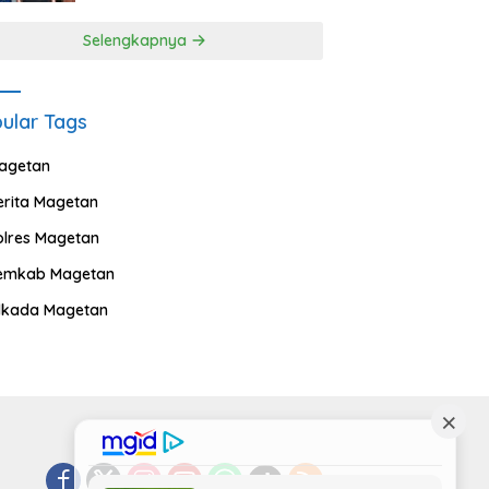
Selengkapnya
ular Tags
agetan
erita Magetan
olres Magetan
emkab Magetan
ilkada Magetan