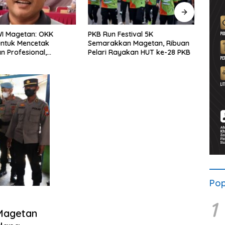
WI Magetan: OKK
PKB Run Festival 5K
Pers
untuk Mencetak
Semarakkan Magetan, Ribuan
Selu
 Profesional,
Pelari Rayakan HUT ke-28 PKB
Bersa
ritas dan Terpercaya
Solid
Pop
1
Magetan