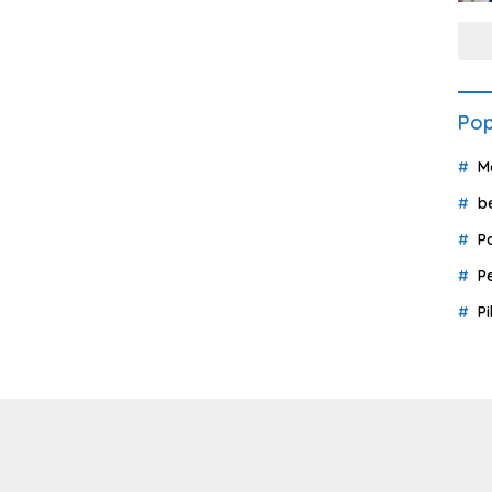
Pop
M
b
P
P
P