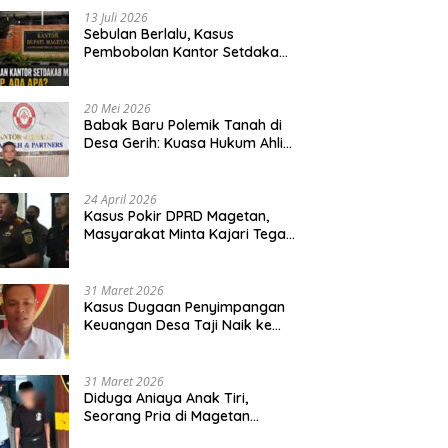
13 Juli 2026
Sebulan Berlalu, Kasus
Pembobolan Kantor Setdakab
Magetan Masih Misterius
20 Mei 2026
Babak Baru Polemik Tanah di
Desa Gerih: Kuasa Hukum Ahli
Waris Siapkan Opsi Gugatan
dan Audiensi ke Bupati
24 April 2026
Kasus Pokir DPRD Magetan,
Masyarakat Minta Kajari Tegak
Lurus dan Tidak Tebang Pilih
31 Maret 2026
Kasus Dugaan Penyimpangan
Keuangan Desa Taji Naik ke
Penyidikan, Polres Magetan
Mulai Hitung Kerugian Negara
31 Maret 2026
Diduga Aniaya Anak Tiri,
Seorang Pria di Magetan
Dilaporkan ke Polisi