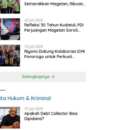
Semarakkan Magetan, Ribuan
Pelari Rayakan HUT ke-28 PKB
26 Juli 2026
Refleksi 30 Tahun Kudatuli, PDI
Perjuangan Magetan Soroti
Ancaman Demokrasi dan
Tuntut Keadilan Korban
19 Juli 2026
Riyono Dukung Kolaborasi ICMI
Ponorogo untuk Perkuat
Ekonomi Kerakyatan dan
UMKM
Selengkapnya
ita Hukum & Kriminal
31 Juli 2026
Apakah Debt Collector Bisa
Dipidana?