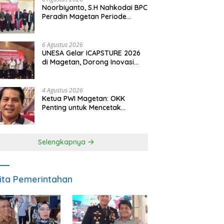
Noorbiyanto, S.H Nahkodai BPC
Peradin Magetan Periode
2026–2028, Siap Perkuat
Pendampingan Hukum
6 Agustus 2026
UNESA Gelar ICAPSTURE 2026
di Magetan, Dorong Inovasi
untuk Masa Depan
Berkelanjutan
4 Agustus 2026
Ketua PWI Magetan: OKK
Penting untuk Mencetak
Wartawan Profesional,
Berintegritas dan Terpercaya
Selengkapnya
ita Pemerintahan