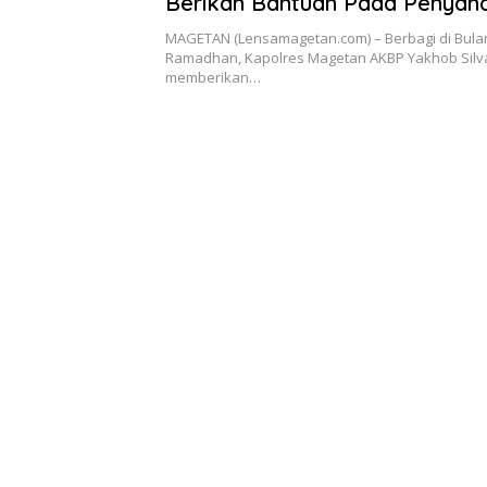
Berikan Bantuan Pada Penyan
Disabilitas
MAGETAN (Lensamagetan.com) – Berbagi di Bula
Ramadhan, Kapolres Magetan AKBP Yakhob Silv
memberikan…