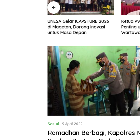
, S.H Nahkodai BPC
UNESA Gelar ICAPSTURE 2026
Ketua P
etan Periode
di Magetan, Dorong Inovasi
Penting 
Siap Perkuat
untuk Masa Depan
Wartawan
gan Hukum
Berkelanjutan
Berinteg
Sosial
5 April 2022
Ramadhan Berbagi, Kapolres 