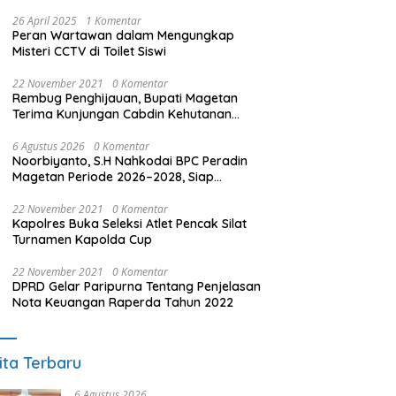
26 April 2025
1 Komentar
Peran Wartawan dalam Mengungkap
Misteri CCTV di Toilet Siswi
22 November 2021
0 Komentar
Rembug Penghijauan, Bupati Magetan
Terima Kunjungan Cabdin Kehutanan
Jatim
6 Agustus 2026
0 Komentar
Noorbiyanto, S.H Nahkodai BPC Peradin
Magetan Periode 2026–2028, Siap
Perkuat Pendampingan Hukum
22 November 2021
0 Komentar
Kapolres Buka Seleksi Atlet Pencak Silat
Turnamen Kapolda Cup
22 November 2021
0 Komentar
DPRD Gelar Paripurna Tentang Penjelasan
Nota Keuangan Raperda Tahun 2022
ita Terbaru
6 Agustus 2026