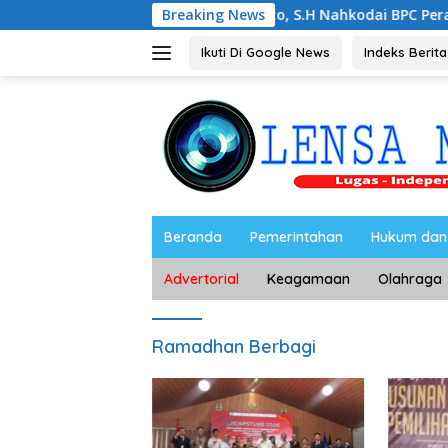
Langsung
Noorbiyanto, S.H Nahkodai BPC Peradin Magetan Pe
Breaking News
ke
konten
Ikuti Di Google News
Indeks Berita
Beranda
Pemerintahan
Hukum dan 
Advertorial
Keagamaan
Olahraga
Ramadhan Berbagi