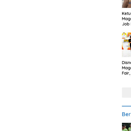
Ketu
Mage
Job 
Teng
Ang
Disn
Mage
Fair
Sedi
Low
Ber