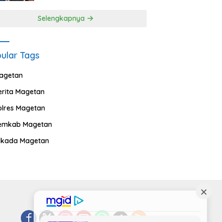
Selengkapnya
ular Tags
agetan
erita Magetan
olres Magetan
emkab Magetan
ilkada Magetan