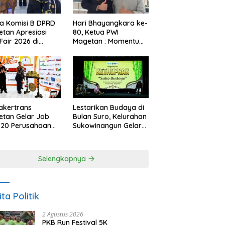
a Komisi B DPRD
Hari Bhayangkara ke-
tan Apresiasi
80, Ketua PWI
Fair 2026 di
Magetan : Momentum
ah Efisiensi
Polri Perkuat
garan
Kepercayaan Publik
akertrans
Lestarikan Budaya di
tan Gelar Job
Bulan Suro, Kelurahan
, 20 Perusahaan
Sukowinangun Gelar
akan 2.159
Ketoprak Suko
ongan Kerja
Budoyo
Selengkapnya
ita Politik
2 Agustus 2026
PKB Run Festival 5K