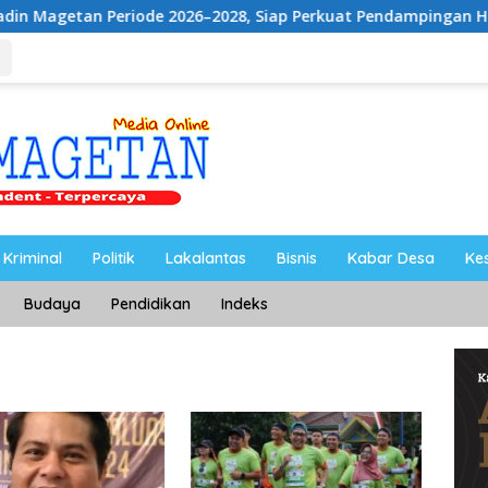
riode 2026–2028, Siap Perkuat Pendampingan Hukum
U
Kriminal
Politik
Lakalantas
Bisnis
Kabar Desa
Ke
Budaya
Pendidikan
Indeks