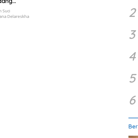
dang
2
n Suci
ana Delareskha
3
4
5
6
Ber