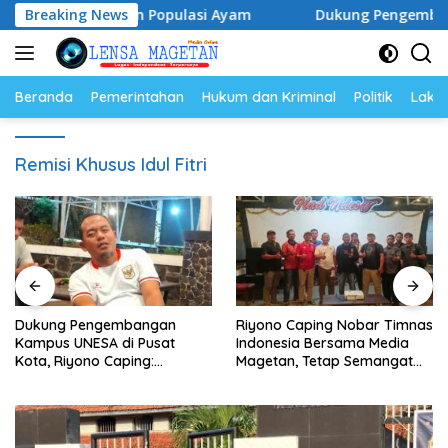
Langsung
a Telur dan Populasi Ayam
Breaking News
Dukung Pengembangan Kamp
ke
konten
Beranda
Pemerintahan
Hukum dan Kriminal
Politik
Lakal
Remisi Khusus Idul Fitri
Dukung Pengembangan
Riyono Caping Nobar Timnas
Kampus UNESA di Pusat
Indonesia Bersama Media
Kota, Riyono Caping:
Magetan, Tetap Semangat
Tingkatkan SDM dan
Meski Garuda Gagal Lolos
Gerakkan Ekonomi Magetan