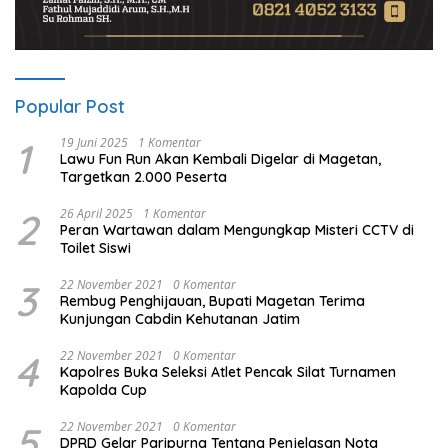
Popular Post
1
19 Juni 2025
1 Komentar
Lawu Fun Run Akan Kembali Digelar di Magetan,
Targetkan 2.000 Peserta
2
26 April 2025
1 Komentar
Peran Wartawan dalam Mengungkap Misteri CCTV di
Toilet Siswi
3
22 November 2021
0 Komentar
Rembug Penghijauan, Bupati Magetan Terima
Kunjungan Cabdin Kehutanan Jatim
4
22 November 2021
0 Komentar
Kapolres Buka Seleksi Atlet Pencak Silat Turnamen
Kapolda Cup
5
22 November 2021
0 Komentar
DPRD Gelar Paripurna Tentang Penjelasan Nota