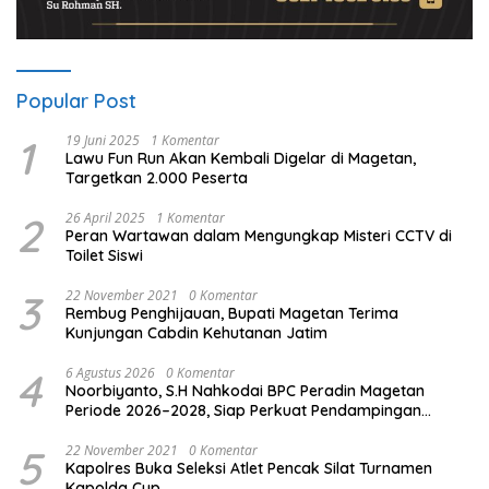
Popular Post
1
19 Juni 2025
1 Komentar
Lawu Fun Run Akan Kembali Digelar di Magetan,
Targetkan 2.000 Peserta
2
26 April 2025
1 Komentar
Peran Wartawan dalam Mengungkap Misteri CCTV di
Toilet Siswi
3
22 November 2021
0 Komentar
Rembug Penghijauan, Bupati Magetan Terima
Kunjungan Cabdin Kehutanan Jatim
4
6 Agustus 2026
0 Komentar
Noorbiyanto, S.H Nahkodai BPC Peradin Magetan
Periode 2026–2028, Siap Perkuat Pendampingan
Hukum
5
22 November 2021
0 Komentar
Kapolres Buka Seleksi Atlet Pencak Silat Turnamen
Kapolda Cup