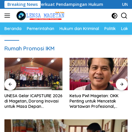
Langsung
–2028, Siap Perkuat Pendampingan Hukum
Breaking News
UNESA Gelar 
ke
konten
Beranda
Pemerintahan
Hukum dan Kriminal
Politik
Lakal
Rumah Promosi IKM
UNESA Gelar ICAPSTURE 2026
Ketua PWI Magetan: OKK
di Magetan, Dorong Inovasi
Penting untuk Mencetak
untuk Masa Depan
Wartawan Profesional,
Berkelanjutan
Berintegritas dan Terpercaya