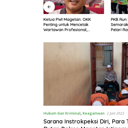
 ICAPSTURE 2026
Ketua PWI Magetan: OKK
PKB Run 
 Dorong Inovasi
Penting untuk Mencetak
Semarak
 Depan
Wartawan Profesional,
Pelari R
an
Berintegritas dan Terpercaya
Hukum dan Kriminal
,
Keagamaan
2 Juni 2022
Sarana Instrokpeksi Diri, Para 