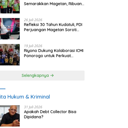
Semarakkan Magetan, Ribuan
Pelari Rayakan HUT ke-28 PKB
26 Juli 2026
Refleksi 30 Tahun Kudatuli, PDI
Perjuangan Magetan Soroti
Ancaman Demokrasi dan
Tuntut Keadilan Korban
19 Juli 2026
Riyono Dukung Kolaborasi ICMI
Ponorogo untuk Perkuat
Ekonomi Kerakyatan dan
UMKM
Selengkapnya
ita Hukum & Kriminal
31 Juli 2026
Apakah Debt Collector Bisa
Dipidana?