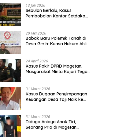
13 Juli 2026
Sebulan Berlalu, Kasus
Pembobolan Kantor Setdakab
Magetan Masih Misterius
20 Mei 2026
Babak Baru Polemik Tanah di
Desa Gerih: Kuasa Hukum Ahli
Waris Siapkan Opsi Gugatan
dan Audiensi ke Bupati
24 April 2026
Kasus Pokir DPRD Magetan,
Masyarakat Minta Kajari Tegak
Lurus dan Tidak Tebang Pilih
31 Maret 2026
Kasus Dugaan Penyimpangan
Keuangan Desa Taji Naik ke
Penyidikan, Polres Magetan
Mulai Hitung Kerugian Negara
31 Maret 2026
Diduga Aniaya Anak Tiri,
Seorang Pria di Magetan
Dilaporkan ke Polisi