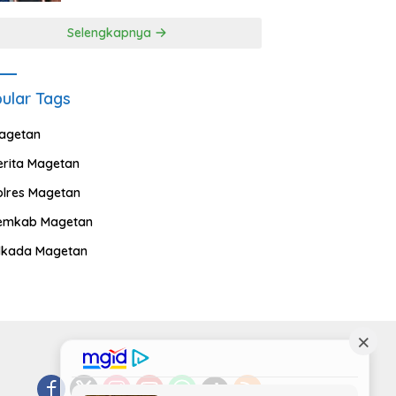
Selengkapnya
ular Tags
agetan
erita Magetan
olres Magetan
emkab Magetan
ilkada Magetan