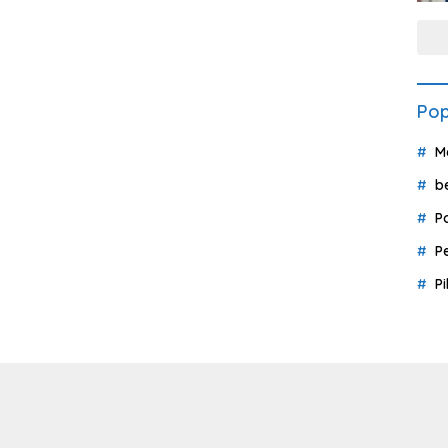
Pop
M
b
P
P
P