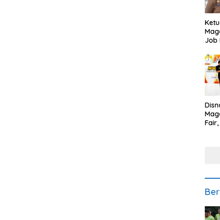
Ketu
Mage
Job 
Teng
Ang
Disn
Mage
Fair
Sedi
Low
Ber