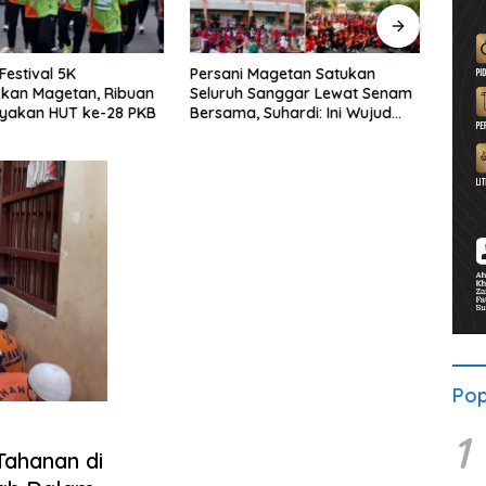
Festival 5K
Persani Magetan Satukan
P3-TG
kan Magetan, Ribuan
Seluruh Sanggar Lewat Senam
Publi
ayakan HUT ke-28 PKB
Bersama, Suhardi: Ini Wujud
Peri
Solidaritas
Proy
Pop
1
Tahanan di