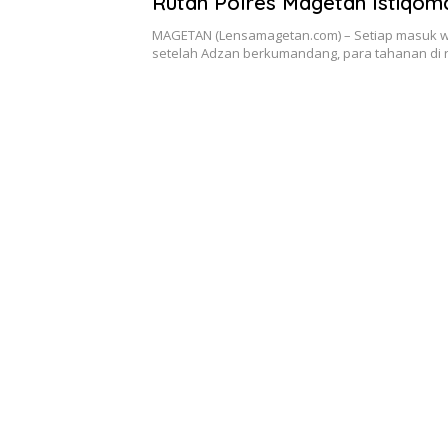
Rutan Polres Magetan Istiqo
Beribadah
MAGETAN (Lensamagetan.com) – Setiap masuk wa
setelah Adzan berkumandang, para tahanan di 