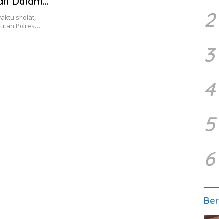
mah Dalam
2
ktu sholat,
rutan Polres…
3
4
5
6
Ber