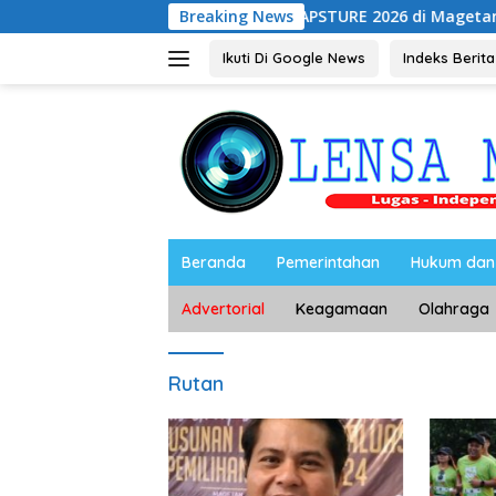
Langsung
UNESA Gelar ICAPSTURE 2026 di Magetan, Dorong Inova
Breaking News
ke
konten
Ikuti Di Google News
Indeks Berita
Beranda
Pemerintahan
Hukum dan 
Advertorial
Keagamaan
Olahraga
Rutan