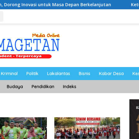
si untuk Masa Depan Berkelanjutan
Ketua PWI Magetan:
Kriminal
Politik
Lakalantas
Bisnis
Kabar Desa
Ke
Budaya
Pendidikan
Indeks