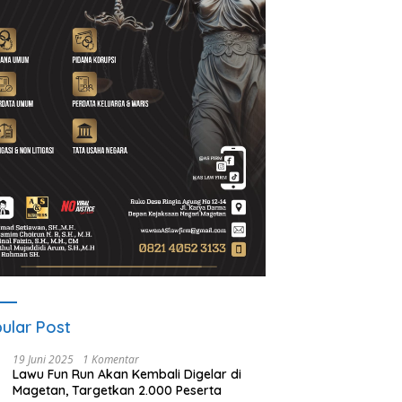
AI Sidokerto Disorot,
Dana Guyub Rukun Program
A
k Tunggu BBWS Turun
Bupati-Wakil Bupati Magetan
D
ksa Dugaan Kejanggalan
Mulai Dirasakan Warga Desa
ek
Wates
ular Post
19 Juni 2025
1 Komentar
Lawu Fun Run Akan Kembali Digelar di
Magetan, Targetkan 2.000 Peserta