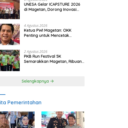
UNESA Gelar ICAPSTURE 2026
di Magetan, Dorong Inovasi
untuk Masa Depan
Berkelanjutan
4 Agustus 2026
Ketua PWI Magetan: OKK
Penting untuk Mencetak
Wartawan Profesional,
Berintegritas dan Terpercaya
2 Agustus 2026
PKB Run Festival 5K
Semarakkan Magetan, Ribuan
Pelari Rayakan HUT ke-28 PKB
Selengkapnya
ita Pemerintahan