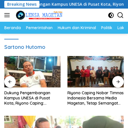
Langsung
Pengembangan Kampus UNESA di Pusat Kota, Riyono Caping: 
Breaking News
ke
konten
Beranda
Pemerintahan
Hukum dan Kriminal
Politik
Lakal
Sartono Hutomo
Dukung Pengembangan
Riyono Caping Nobar Timnas
Kampus UNESA di Pusat
Indonesia Bersama Media
Kota, Riyono Caping:
Magetan, Tetap Semangat
Tingkatkan SDM dan
Meski Garuda Gagal Lolos
Gerakkan Ekonomi Magetan