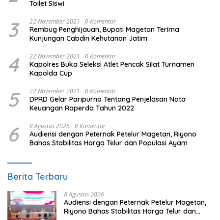
Toilet Siswi
3
22 November 2021
0 Komentar
Rembug Penghijauan, Bupati Magetan Terima
Kunjungan Cabdin Kehutanan Jatim
4
22 November 2021
0 Komentar
Kapolres Buka Seleksi Atlet Pencak Silat Turnamen
Kapolda Cup
5
22 November 2021
0 Komentar
DPRD Gelar Paripurna Tentang Penjelasan Nota
Keuangan Raperda Tahun 2022
6
8 Agustus 2026
0 Komentar
Audiensi dengan Peternak Petelur Magetan, Riyono
Bahas Stabilitas Harga Telur dan Populasi Ayam
Berita Terbaru
8 Agustus 2026
Audiensi dengan Peternak Petelur Magetan,
Riyono Bahas Stabilitas Harga Telur dan
Populasi Ayam