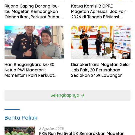
Riyono Caping Dorong Ibu-
Ketua Komisi B DPRD
Ibu Magetan Kembangkan
Magetan Apresiasi Job Fair
Olahan Ikan, Perkuat Budaya
2026 di Tengah Efisiensi
Gemar Makan Ikan
Anggaran
Hari Bhayangkara ke-80,
Disnakertrans Magetan Gelar
Ketua PWI Magetan :
Job Fair, 20 Perusahaan
Momentum Polri Perkuat
Sediakan 2.159 Lowongan
Kepercayaan Publik
Kerja
Selengkapnya
Berita Politik
2 Agustus 2026
PKB Run Festival 5K Semarakkan Magetan,