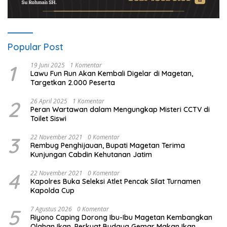
Popular Post
1
19 Juni 2025
1 Komentar
Lawu Fun Run Akan Kembali Digelar di Magetan,
Targetkan 2.000 Peserta
2
26 April 2025
1 Komentar
Peran Wartawan dalam Mengungkap Misteri CCTV di
Toilet Siswi
3
22 November 2021
0 Komentar
Rembug Penghijauan, Bupati Magetan Terima
Kunjungan Cabdin Kehutanan Jatim
4
22 November 2021
0 Komentar
Kapolres Buka Seleksi Atlet Pencak Silat Turnamen
Kapolda Cup
5
7 Agustus 2026
0 Komentar
Riyono Caping Dorong Ibu-Ibu Magetan Kembangkan
Olahan Ikan, Perkuat Budaya Gemar Makan Ikan