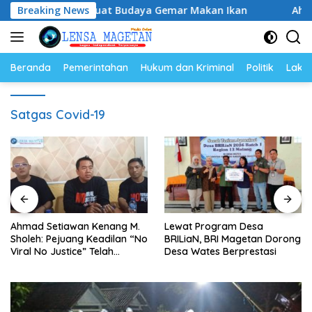
Langsung
 Ikan, Perkuat Budaya Gemar Makan Ikan
Breaking News
Ahmad Setia
ke
konten
Beranda
Pemerintahan
Hukum dan Kriminal
Politik
Lakal
Satgas Covid-19
Ahmad Setiawan Kenang M.
Lewat Program Desa
Sholeh: Pejuang Keadilan “No
BRILiaN, BRI Magetan Dorong
Viral No Justice” Telah
Desa Wates Berprestasi
Berpulang