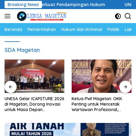
Langsung
2028, Siap Perkuat Pendampingan Hukum
Breaking News
UNESA Gelar I
ke
konten
Beranda
Pemerintahan
Hukum dan Kriminal
Politik
Lakal
SDA Magetan
UNESA Gelar ICAPSTURE 2026
Ketua PWI Magetan: OKK
di Magetan, Dorong Inovasi
Penting untuk Mencetak
untuk Masa Depan
Wartawan Profesional,
Berkelanjutan
Berintegritas dan Terpercaya