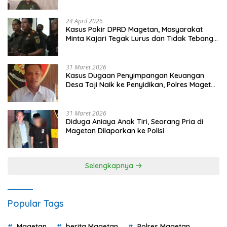
Gugatan dan Audiensi ke Bupati
24 April 2026
Kasus Pokir DPRD Magetan, Masyarakat
Minta Kajari Tegak Lurus dan Tidak Tebang
Pilih
31 Maret 2026
Kasus Dugaan Penyimpangan Keuangan
Desa Taji Naik ke Penyidikan, Polres Magetan
Mulai Hitung Kerugian Negara
31 Maret 2026
Diduga Aniaya Anak Tiri, Seorang Pria di
Magetan Dilaporkan ke Polisi
Selengkapnya
Popular Tags
Magetan
berita Magetan
Polres Magetan