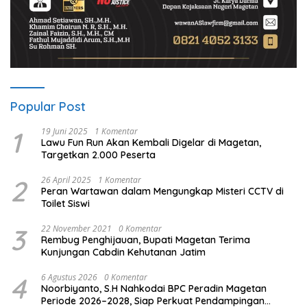
Popular Post
1
19 Juni 2025
1 Komentar
Lawu Fun Run Akan Kembali Digelar di Magetan,
Targetkan 2.000 Peserta
2
26 April 2025
1 Komentar
Peran Wartawan dalam Mengungkap Misteri CCTV di
Toilet Siswi
3
22 November 2021
0 Komentar
Rembug Penghijauan, Bupati Magetan Terima
Kunjungan Cabdin Kehutanan Jatim
4
6 Agustus 2026
0 Komentar
Noorbiyanto, S.H Nahkodai BPC Peradin Magetan
Periode 2026–2028, Siap Perkuat Pendampingan