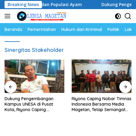
Langsung
rga Telur dan Populasi Ayam
Breaking News
Dukung Pengembangan Kam
ke
konten
Beranda
Pemerintahan
Hukum dan Kriminal
Politik
Lakal
Sinergitas Stakeholder
Dukung Pengembangan
Riyono Caping Nobar Timnas
Kampus UNESA di Pusat
Indonesia Bersama Media
Kota, Riyono Caping:
Magetan, Tetap Semangat
Tingkatkan SDM dan
Meski Garuda Gagal Lolos
Gerakkan Ekonomi Magetan