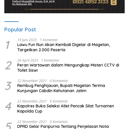
Popular Post
1
19 Juni 2025
1 Komentar
Lawu Fun Run Akan Kembali Digelar di Magetan,
Targetkan 2.000 Peserta
2
26 April 2025
1 Komentar
Peran Wartawan dalam Mengungkap Misteri CCTV di
Toilet Siswi
3
22 November 2021
0 Komentar
Rembug Penghijauan, Bupati Magetan Terima
Kunjungan Cabdin Kehutanan Jatim
4
22 November 2021
0 Komentar
Kapolres Buka Seleksi Atlet Pencak Silat Turnamen
Kapolda Cup
5
22 November 2021
0 Komentar
DPRD Gelar Paripurna Tentang Penjelasan Nota