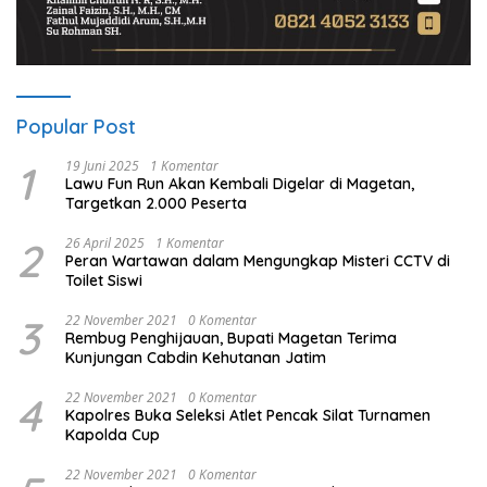
Popular Post
1
19 Juni 2025
1 Komentar
Lawu Fun Run Akan Kembali Digelar di Magetan,
Targetkan 2.000 Peserta
2
26 April 2025
1 Komentar
Peran Wartawan dalam Mengungkap Misteri CCTV di
Toilet Siswi
3
22 November 2021
0 Komentar
Rembug Penghijauan, Bupati Magetan Terima
Kunjungan Cabdin Kehutanan Jatim
4
22 November 2021
0 Komentar
Kapolres Buka Seleksi Atlet Pencak Silat Turnamen
Kapolda Cup
22 November 2021
0 Komentar