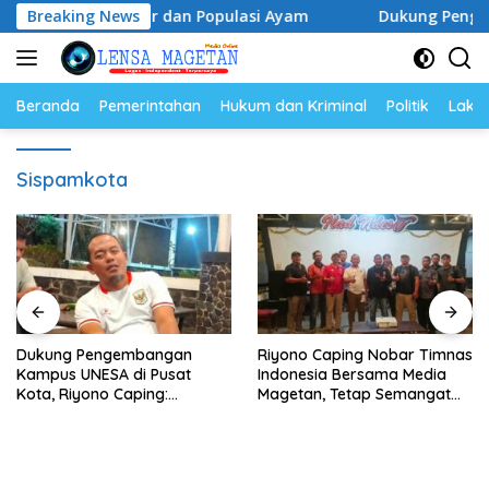
Langsung
Harga Telur dan Populasi Ayam
Breaking News
Dukung Pengembangan K
ke
konten
Beranda
Pemerintahan
Hukum dan Kriminal
Politik
Lakal
Sispamkota
Dukung Pengembangan
Riyono Caping Nobar Timnas
Kampus UNESA di Pusat
Indonesia Bersama Media
Kota, Riyono Caping:
Magetan, Tetap Semangat
Tingkatkan SDM dan
Meski Garuda Gagal Lolos
Gerakkan Ekonomi Magetan