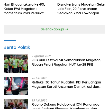
Hari Bhayangkara ke-80,
Disnakertrans Magetan Gelar
Ketua PWI Magetan :
Job Fair, 20 Perusahaan
Momentum Polri Perkuat
Sediakan 2.159 Lowongan
Kepercayaan Publik
Kerja
Selengkapnya
Berita Politik
2 Agustus 2026
PKB Run Festival 5K Semarakkan Magetan,
Ribuan Pelari Rayakan HUT ke-28 PKB
26 Juli 2026
Refleksi 30 Tahun Kudatuli, PDI Perjuangan
Magetan Soroti Ancaman Demokrasi dan
Tuntut Keadilan Korban
19 Juli 2026
Riyono Dukung Kolaborasi ICMI Ponorogo
untuk Perkuat Ekonomi Kerakyatan dan