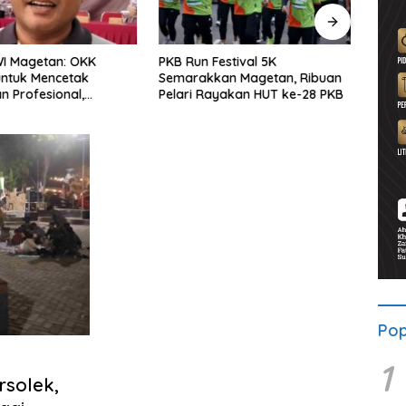
WI Magetan: OKK
PKB Run Festival 5K
Pers
untuk Mencetak
Semarakkan Magetan, Ribuan
Selu
 Profesional,
Pelari Rayakan HUT ke-28 PKB
Bersa
ritas dan Terpercaya
Solid
Pop
1
solek,