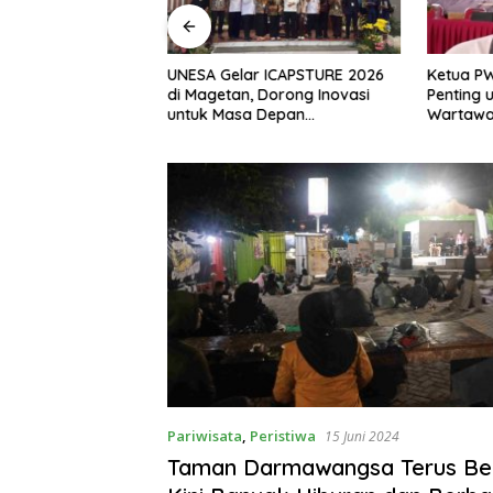
, S.H Nahkodai BPC
UNESA Gelar ICAPSTURE 2026
Ketua P
etan Periode
di Magetan, Dorong Inovasi
Penting 
Siap Perkuat
untuk Masa Depan
Wartawan
gan Hukum
Berkelanjutan
Berinteg
Pariwisata
,
Peristiwa
15 Juni 2024
Taman Darmawangsa Terus Ber