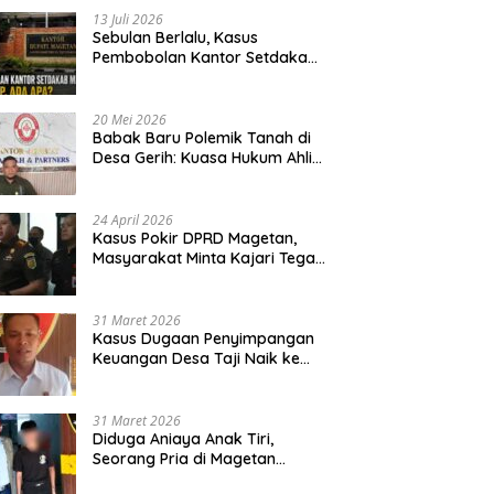
13 Juli 2026
Sebulan Berlalu, Kasus
Pembobolan Kantor Setdakab
Magetan Masih Misterius
20 Mei 2026
Babak Baru Polemik Tanah di
Desa Gerih: Kuasa Hukum Ahli
Waris Siapkan Opsi Gugatan
dan Audiensi ke Bupati
24 April 2026
Kasus Pokir DPRD Magetan,
Masyarakat Minta Kajari Tegak
Lurus dan Tidak Tebang Pilih
31 Maret 2026
Kasus Dugaan Penyimpangan
Keuangan Desa Taji Naik ke
Penyidikan, Polres Magetan
Mulai Hitung Kerugian Negara
31 Maret 2026
Diduga Aniaya Anak Tiri,
Seorang Pria di Magetan
Dilaporkan ke Polisi