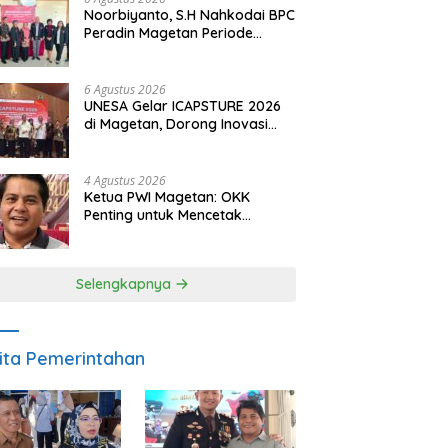
Noorbiyanto, S.H Nahkodai BPC
Peradin Magetan Periode
2026–2028, Siap Perkuat
Pendampingan Hukum
6 Agustus 2026
UNESA Gelar ICAPSTURE 2026
di Magetan, Dorong Inovasi
untuk Masa Depan
Berkelanjutan
4 Agustus 2026
Ketua PWI Magetan: OKK
Penting untuk Mencetak
Wartawan Profesional,
Berintegritas dan Terpercaya
Selengkapnya
ita Pemerintahan