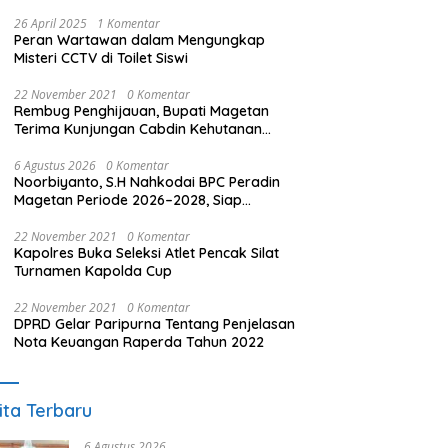
26 April 2025
1 Komentar
Peran Wartawan dalam Mengungkap
Misteri CCTV di Toilet Siswi
22 November 2021
0 Komentar
Rembug Penghijauan, Bupati Magetan
Terima Kunjungan Cabdin Kehutanan
Jatim
6 Agustus 2026
0 Komentar
Noorbiyanto, S.H Nahkodai BPC Peradin
Magetan Periode 2026–2028, Siap
Perkuat Pendampingan Hukum
22 November 2021
0 Komentar
Kapolres Buka Seleksi Atlet Pencak Silat
Turnamen Kapolda Cup
22 November 2021
0 Komentar
DPRD Gelar Paripurna Tentang Penjelasan
Nota Keuangan Raperda Tahun 2022
ita Terbaru
6 Agustus 2026