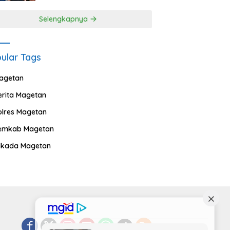
Selengkapnya
ular Tags
agetan
erita Magetan
olres Magetan
emkab Magetan
ilkada Magetan