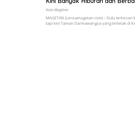
Kini Banyak Hiburan dan Berba
Makanan
Kota Magetan
MAGETAN (Lensamagetan.com) – Dulu terkesan k
tapi kini Taman Darmawangsa yang terletak di 