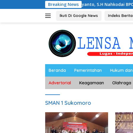
Langsung
Noorbiyanto, S.H Nahkodai BPC Peradin Maget
Breaking News
ke
konten
Ikuti Di Google News
Indeks Berita
Beranda
Pemerintahan
Hukum dan 
Advertorial
Keagamaan
Olahraga
SMAN 1 Sukomoro