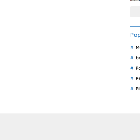
Pop
M
b
P
P
P