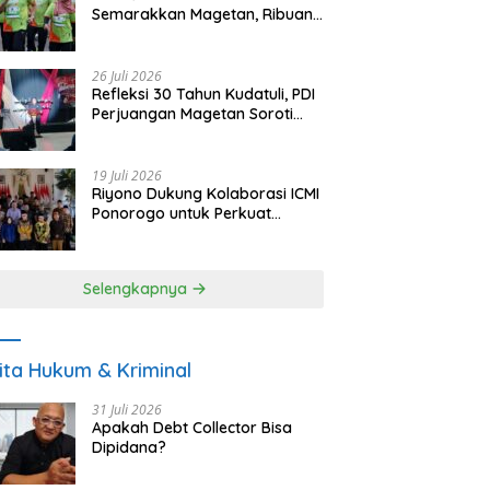
Semarakkan Magetan, Ribuan
Pelari Rayakan HUT ke-28 PKB
26 Juli 2026
Refleksi 30 Tahun Kudatuli, PDI
Perjuangan Magetan Soroti
Ancaman Demokrasi dan
Tuntut Keadilan Korban
19 Juli 2026
Riyono Dukung Kolaborasi ICMI
Ponorogo untuk Perkuat
Ekonomi Kerakyatan dan
UMKM
Selengkapnya
ita Hukum & Kriminal
31 Juli 2026
Apakah Debt Collector Bisa
Dipidana?