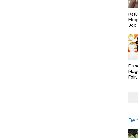
Ketu
Mage
Job 
Teng
Ang
Disn
Mage
Fair
Sedi
Low
Ber