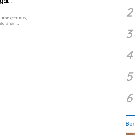
gai
2
urang terurus,
Kelurahan…
3
4
5
6
Ber