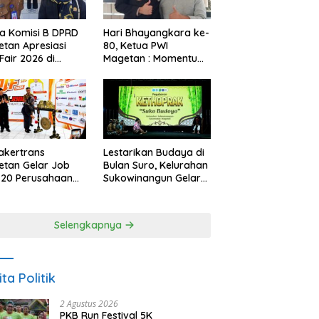
a Komisi B DPRD
Hari Bhayangkara ke-
tan Apresiasi
80, Ketua PWI
Fair 2026 di
Magetan : Momentum
ah Efisiensi
Polri Perkuat
garan
Kepercayaan Publik
akertrans
Lestarikan Budaya di
tan Gelar Job
Bulan Suro, Kelurahan
, 20 Perusahaan
Sukowinangun Gelar
akan 2.159
Ketoprak Suko
ongan Kerja
Budoyo
Selengkapnya
ita Politik
2 Agustus 2026
PKB Run Festival 5K