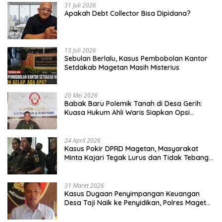
31 Juli 2026
Apakah Debt Collector Bisa Dipidana?
13 Juli 2026
Sebulan Berlalu, Kasus Pembobolan Kantor
Setdakab Magetan Masih Misterius
20 Mei 2026
Babak Baru Polemik Tanah di Desa Gerih:
Kuasa Hukum Ahli Waris Siapkan Opsi
Gugatan dan Audiensi ke Bupati
24 April 2026
Kasus Pokir DPRD Magetan, Masyarakat
Minta Kajari Tegak Lurus dan Tidak Tebang
Pilih
31 Maret 2026
Kasus Dugaan Penyimpangan Keuangan
Desa Taji Naik ke Penyidikan, Polres Magetan
Mulai Hitung Kerugian Negara