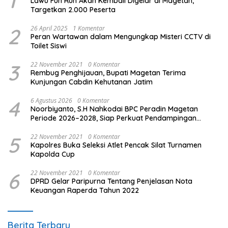
1
Lawu Fun Run Akan Kembali Digelar di Magetan,
Targetkan 2.000 Peserta
2
26 April 2025
1 Komentar
Peran Wartawan dalam Mengungkap Misteri CCTV di
Toilet Siswi
3
22 November 2021
0 Komentar
Rembug Penghijauan, Bupati Magetan Terima
Kunjungan Cabdin Kehutanan Jatim
4
6 Agustus 2026
0 Komentar
Noorbiyanto, S.H Nahkodai BPC Peradin Magetan
Periode 2026–2028, Siap Perkuat Pendampingan
Hukum
5
22 November 2021
0 Komentar
Kapolres Buka Seleksi Atlet Pencak Silat Turnamen
Kapolda Cup
6
22 November 2021
0 Komentar
DPRD Gelar Paripurna Tentang Penjelasan Nota
Keuangan Raperda Tahun 2022
Berita Terbaru