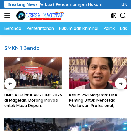
Langsung
–2028, Siap Perkuat Pendampingan Hukum
Breaking News
UNESA Gelar 
ke
konten
Beranda
Pemerintahan
Hukum dan Kriminal
Politik
Lakal
SMKN 1 Bendo
UNESA Gelar ICAPSTURE 2026
Ketua PWI Magetan: OKK
di Magetan, Dorong Inovasi
Penting untuk Mencetak
untuk Masa Depan
Wartawan Profesional,
Berkelanjutan
Berintegritas dan Terpercaya