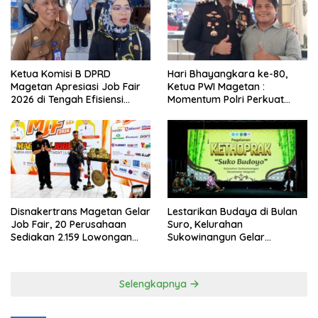
Ketua Komisi B DPRD
Hari Bhayangkara ke-80,
Magetan Apresiasi Job Fair
Ketua PWI Magetan :
2026 di Tengah Efisiensi
Momentum Polri Perkuat
Anggaran
Kepercayaan Publik
Disnakertrans Magetan Gelar
Lestarikan Budaya di Bulan
Job Fair, 20 Perusahaan
Suro, Kelurahan
Sediakan 2.159 Lowongan
Sukowinangun Gelar
Kerja
Ketoprak Suko Budoyo
Selengkapnya