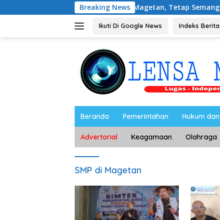
Langsung
donesia Bersama Media Magetan, Tetap Semangat Meski Garud
Breaking News
ke
konten
Ikuti Di Google News
Indeks Berita
Beranda
Pemerintahan
Hukum dan 
Advertorial
Keagamaan
Olahraga
SMP di Magetan