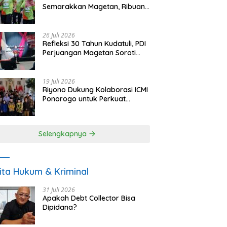
Semarakkan Magetan, Ribuan
Pelari Rayakan HUT ke-28 PKB
26 Juli 2026
Refleksi 30 Tahun Kudatuli, PDI
Perjuangan Magetan Soroti
Ancaman Demokrasi dan
Tuntut Keadilan Korban
19 Juli 2026
Riyono Dukung Kolaborasi ICMI
Ponorogo untuk Perkuat
Ekonomi Kerakyatan dan
UMKM
Selengkapnya
ita Hukum & Kriminal
31 Juli 2026
Apakah Debt Collector Bisa
Dipidana?