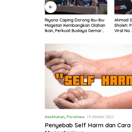
ng Dorong Ibu-Ibu
Ahmad Setiawan Kenang M.
Lewat P
embangkan Olahan
Sholeh: Pejuang Keadilan “No
BRI Mag
uat Budaya Gemar
Viral No Justice” Telah
Wates B
Berpulang
Kesehatan
,
Peristiwa
19 Oktober 2023
Penyebab Self Harm dan Cara