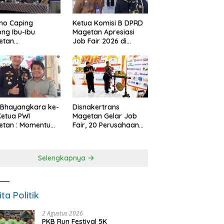
no Caping
Ketua Komisi B DPRD
ng Ibu-Ibu
Magetan Apresiasi
etan
Job Fair 2026 di
bangkan Olahan
Tengah Efisiensi
, Perkuat Budaya
Anggaran
ar Makan Ikan
 Bhayangkara ke-
Disnakertrans
Ketua PWI
Magetan Gelar Job
etan : Momentum
Fair, 20 Perusahaan
i Perkuat
Sediakan 2.159
rcayaan Publik
Lowongan Kerja
Selengkapnya
ita Politik
2 Agustus 2026
PKB Run Festival 5K