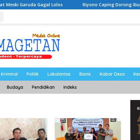
a Gagal Lolos
Riyono Caping Dorong Ibu-Ibu Magetan
Kriminal
Politik
Lakalantas
Bisnis
Kabar Desa
Ke
Budaya
Pendidikan
Indeks