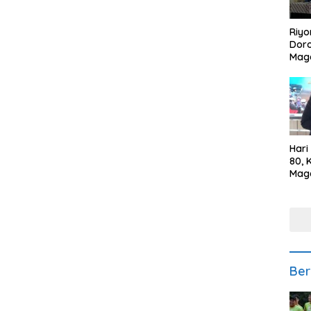
Riyo
Doro
Mag
Kem
Ikan
Gem
Hari
80, 
Mag
Polr
Kepe
Ber