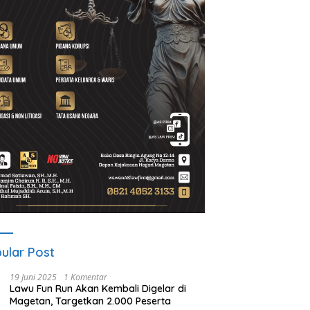
A Gelar ICAPSTURE 2026
Ketua PWI Magetan: OKK
P
agetan, Dorong Inovasi
Penting untuk Mencetak
S
k Masa Depan
Wartawan Profesional,
P
elanjutan
Berintegritas dan Terpercaya
ular Post
19 Juni 2025
1 Komentar
Lawu Fun Run Akan Kembali Digelar di
Magetan, Targetkan 2.000 Peserta