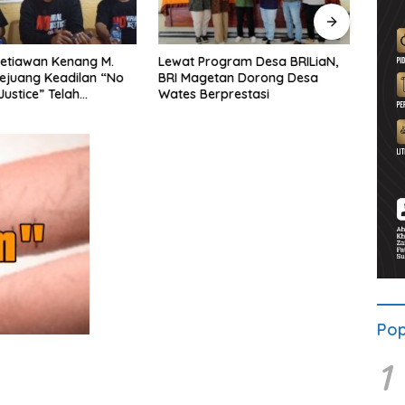
rogram Desa BRILiaN,
Noorbiyanto, S.H Nahkodai BPC
UNES
etan Dorong Desa
Peradin Magetan Periode
di M
erprestasi
2026–2028, Siap Perkuat
untu
Pendampingan Hukum
Berk
Pop
1