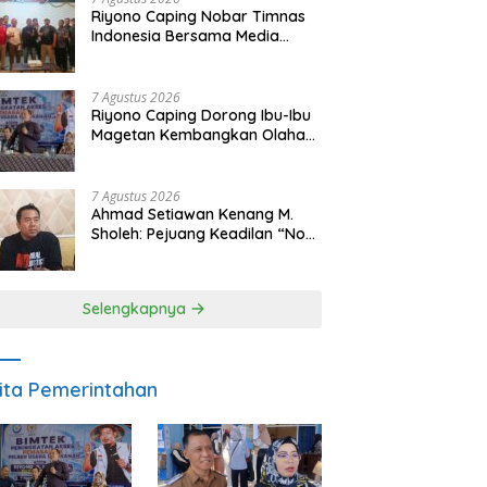
Riyono Caping Nobar Timnas
Indonesia Bersama Media
Magetan, Tetap Semangat
Meski Garuda Gagal Lolos
7 Agustus 2026
Riyono Caping Dorong Ibu-Ibu
Magetan Kembangkan Olahan
Ikan, Perkuat Budaya Gemar
Makan Ikan
7 Agustus 2026
Ahmad Setiawan Kenang M.
Sholeh: Pejuang Keadilan “No
Viral No Justice” Telah
Berpulang
Selengkapnya
ita Pemerintahan