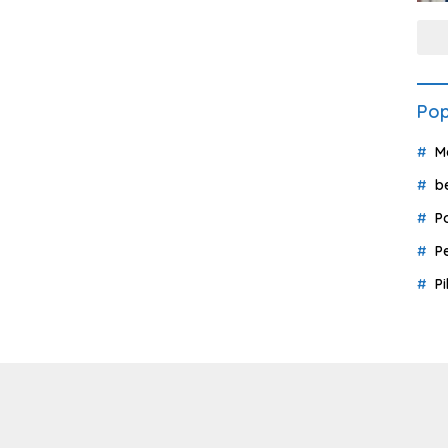
Pop
M
b
P
P
P