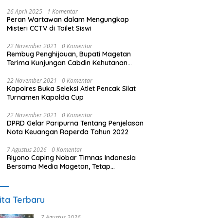
26 April 2025
1 Komentar
Peran Wartawan dalam Mengungkap
Misteri CCTV di Toilet Siswi
22 November 2021
0 Komentar
Rembug Penghijauan, Bupati Magetan
Terima Kunjungan Cabdin Kehutanan
Jatim
22 November 2021
0 Komentar
Kapolres Buka Seleksi Atlet Pencak Silat
Turnamen Kapolda Cup
22 November 2021
0 Komentar
DPRD Gelar Paripurna Tentang Penjelasan
Nota Keuangan Raperda Tahun 2022
7 Agustus 2026
0 Komentar
Riyono Caping Nobar Timnas Indonesia
Bersama Media Magetan, Tetap
Semangat Meski Garuda Gagal Lolos
ita Terbaru
7 Agustus 2026