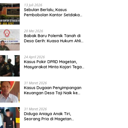
13 Juli 2026
Sebulan Berlalu, Kasus
Pembobolan Kantor Setdakab
Magetan Masih Misterius
20 Mei 2026
Babak Baru Polemik Tanah di
Desa Gerih: Kuasa Hukum Ahli
Waris Siapkan Opsi Gugatan
dan Audiensi ke Bupati
24 April 2026
Kasus Pokir DPRD Magetan,
Masyarakat Minta Kajari Tegak
Lurus dan Tidak Tebang Pilih
31 Maret 2026
Kasus Dugaan Penyimpangan
Keuangan Desa Taji Naik ke
Penyidikan, Polres Magetan
Mulai Hitung Kerugian Negara
31 Maret 2026
Diduga Aniaya Anak Tiri,
Seorang Pria di Magetan
Dilaporkan ke Polisi