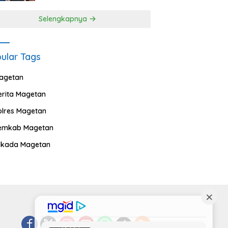
Selengkapnya
ular Tags
agetan
erita Magetan
olres Magetan
emkab Magetan
ilkada Magetan