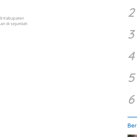
2
 di Kabupaten
an di sejumlah
3
4
5
6
Ber